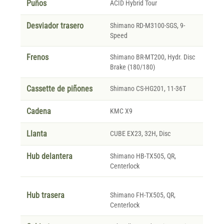
Puños
ACID Hybrid Tour
Desviador trasero
Shimano RD-M3100-SGS, 9-
Speed
Frenos
Shimano BR-MT200, Hydr. Disc
Brake (180/180)
Cassette de piñones
Shimano CS-HG201, 11-36T
Cadena
KMC X9
Llanta
CUBE EX23, 32H, Disc
Hub delantera
Shimano HB-TX505, QR,
Centerlock
Hub trasera
Shimano FH-TX505, QR,
Centerlock