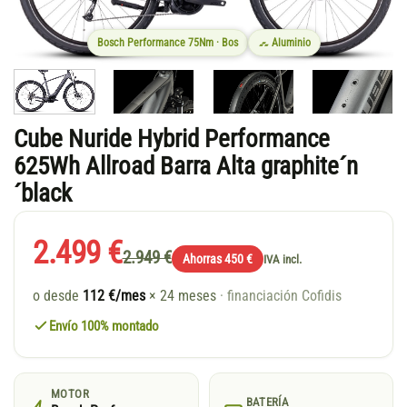
Bosch Performance 75Nm · Bos
Aluminio
Cube Nuride Hybrid Performance
625Wh Allroad Barra Alta graphite´n
´black
2.499 €
2.949 €
Ahorras 450 €
IVA incl.
o desde
112 €/mes
× 24 meses
· financiación Cofidis
Envío 100% montado
MOTOR
BATERÍA