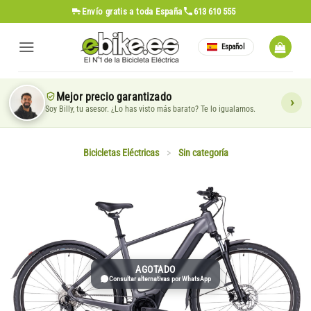
Saltar
Envío gratis
a toda España
613 610 555
al
contenido
Español
Mejor precio garantizado
Soy Billy, tu asesor. ¿Lo has visto más barato? Te lo igualamos.
Bicicletas Eléctricas
>
Sin categoría
AGOTADO
Consultar alternativas por WhatsApp