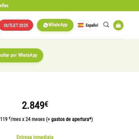
señas
WhatsApp
Español
OUTLET 2025
ultar por WhatsApp
2.849
€
€
 119
/mes x 24 meses (+
gastos de apertura*
)
Entrega inmediata