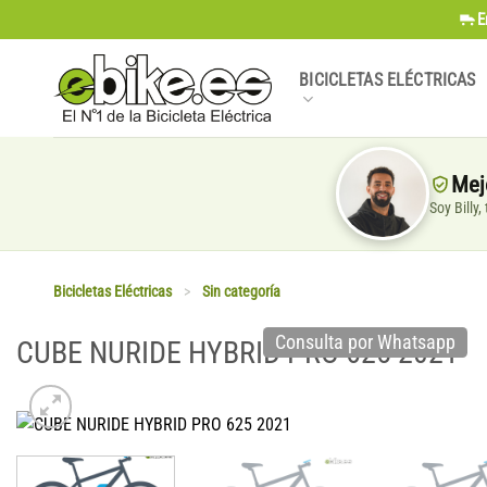
Saltar
E
al
contenido
BICICLETAS ELÉCTRICAS
Mej
Soy Billy
Bicicletas Eléctricas
>
Sin categoría
Consulta por Whatsapp
CUBE NURIDE HYBRID PRO 625 2021