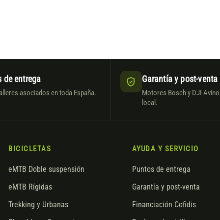
 de entrega
Garantía y post-venta
alleres asociados en toda España.
Motores Bosch y DJI Avinox
local.
BICICLETAS
AYUDA Y SERVICIO
eMTB Doble suspensión
Puntos de entrega
eMTB Rígidas
Garantía y post-venta
Trekking y Urbanas
Financiación Cofidis