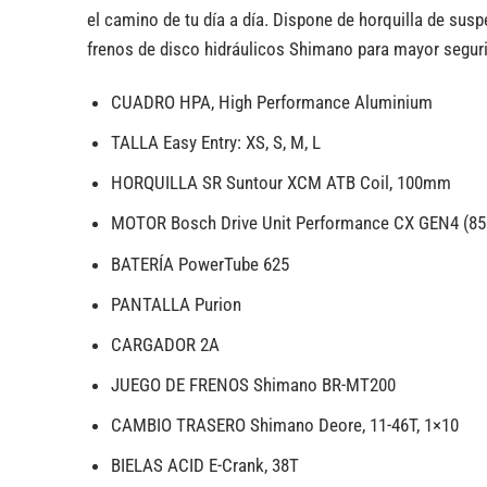
el camino de tu día a día. Dispone de horquilla de s
frenos de disco hidráulicos Shimano para mayor segurid
CUADRO
HPA, High Performance Aluminium
TALLA
Easy Entry: XS, S, M, L
HORQUILLA
SR Suntour XCM ATB Coil, 100mm
MOTOR
Bosch Drive Unit Performance CX GEN4 (8
BATERÍA
PowerTube 625
PANTALLA
Purion
CARGADOR
2A
JUEGO DE FRENOS
Shimano BR-MT200
CAMBIO TRASERO
Shimano Deore, 11-46T, 1×10
BIELAS
ACID E-Crank, 38T