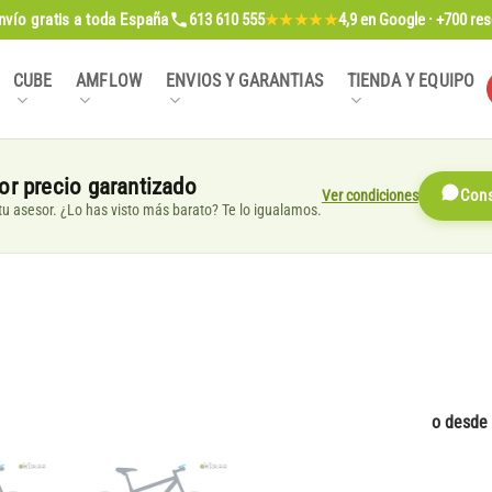
nvío gratis
a toda España
613 610 555
4,9
en Google · +700 re
★★★★★
CUBE
AMFLOW
ENVIOS Y GARANTIAS
TIENDA Y EQUIPO
or precio garantizado
Ver condiciones
Cons
, tu asesor. ¿Lo has visto más barato? Te lo igualamos.
o desde