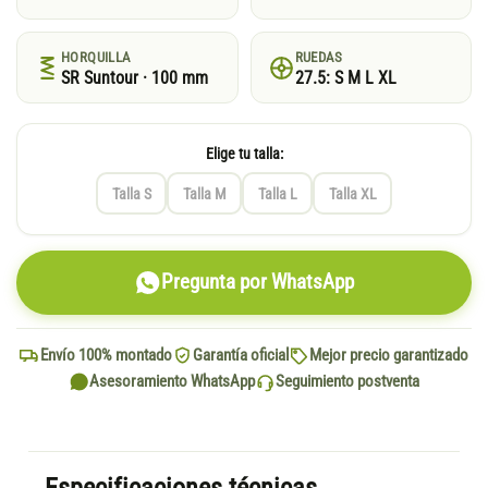
HORQUILLA
RUEDAS
SR Suntour · 100 mm
27.5: S M L XL
Elige tu talla:
Talla S
Talla M
Talla L
Talla XL
Pregunta por WhatsApp
Envío 100% montado
Garantía oficial
Mejor precio garantizado
Asesoramiento WhatsApp
Seguimiento postventa