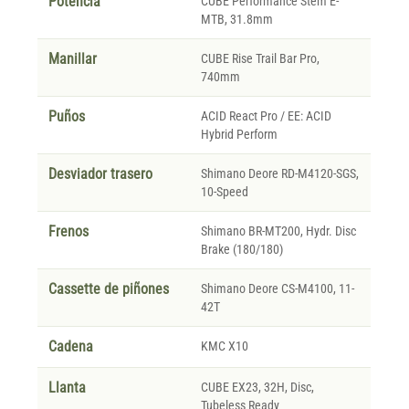
Potencia
CUBE Performance Stem E-
MTB, 31.8mm
Manillar
CUBE Rise Trail Bar Pro,
740mm
Puños
ACID React Pro / EE: ACID
Hybrid Perform
Desviador trasero
Shimano Deore RD-M4120-SGS,
10-Speed
Frenos
Shimano BR-MT200, Hydr. Disc
Brake (180/180)
Cassette de piñones
Shimano Deore CS-M4100, 11-
42T
Cadena
KMC X10
Llanta
CUBE EX23, 32H, Disc,
Tubeless Ready