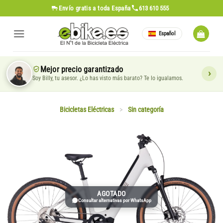
Saltar
Envío gratis
a toda España
613 610 555
al
contenido
Español
Mejor precio garantizado
Soy Billy, tu asesor. ¿Lo has visto más barato? Te lo igualamos.
Bicicletas Eléctricas
>
Sin categoría
AGOTADO
Consultar alternativas por WhatsApp