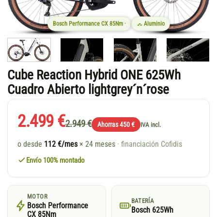
Bosch Performance CX 85Nm ·
Aluminio
Cube Reaction Hybrid ONE 625Wh
Cuadro Abierto lightgrey´n´rose
2.499 €
2.949 €
Ahorras 450 €
IVA incl.
o desde
112 €/mes
× 24 meses
· financiación Cofidis
Envío 100% montado
MOTOR
BATERÍA
Bosch Performance
Bosch 625Wh
CX 85Nm