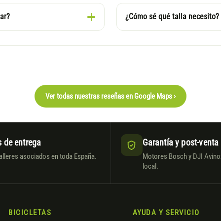
ar?
¿Cómo sé qué talla necesito?
Ver todas nuestras reseñas en Google Maps ›
 de entrega
Garantía y post-venta
alleres asociados en toda España.
Motores Bosch y DJI Avinox
local.
BICICLETAS
AYUDA Y SERVICIO