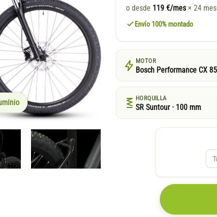
o desde
119 €/mes
× 24 me
Envío 100% montado
MOTOR
Bosch Performance CX 8
HORQUILLA
uminio
SR Suntour · 100 mm
T