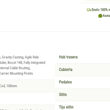
Envío 100% 
Ases
 Gravity Casting, Agile Ride
Hub trasera
ube, Boost 148, Fully Integrated
nternal Cable Routing,
Cubierta
arrier Mounting Points
Pedales
Coil, 100mm
Sillin
Tija sillin