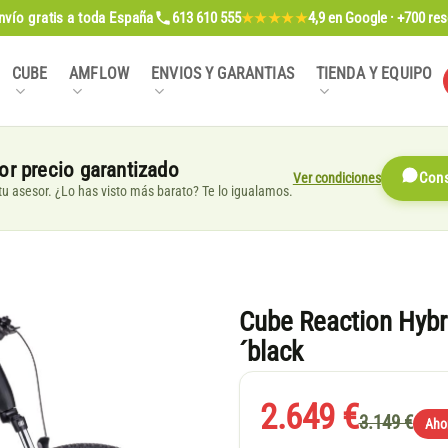
nvío gratis
a toda España
613 610 555
4,9
en Google · +700 re
★★★★★
CUBE
AMFLOW
ENVIOS Y GARANTIAS
TIENDA Y EQUIPO
or precio garantizado
Ver condiciones
Cons
, tu asesor. ¿Lo has visto más barato? Te lo igualamos.
Cube Reaction Hybr
´black
2.649 €
3.149 €
Aho