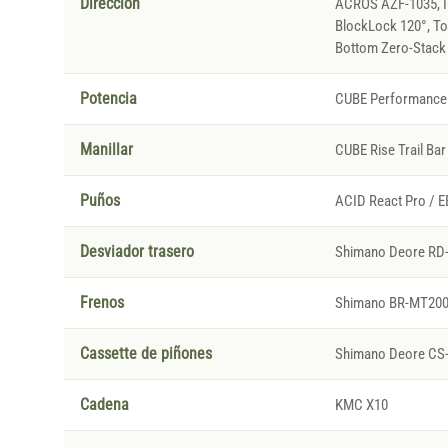
Direccion
ACROS AZF-1035, IC
BlockLock 120°, To
Bottom Zero-Stack
Potencia
CUBE Performance
Manillar
CUBE Rise Trail Ba
Puños
ACID React Pro / E
Desviador trasero
Shimano Deore RD
Frenos
Shimano BR-MT200, 
Cassette de piñones
Shimano Deore CS-
Cadena
KMC X10