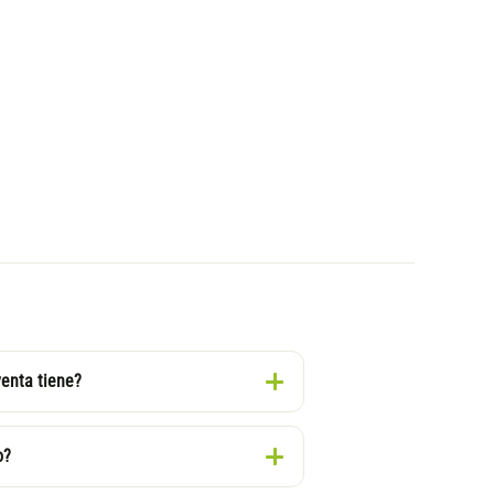
venta tiene?
o?