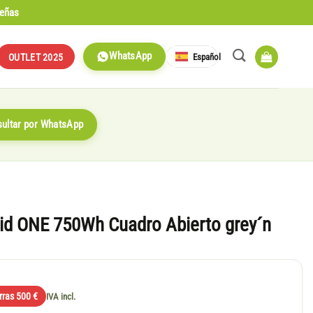
señas
WhatsApp
Español
OUTLET 2025
ultar por WhatsApp
id ONE 750Wh Cuadro Abierto grey´n
rras 500 €
IVA incl.