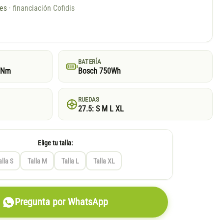
ses
· financiación Cofidis
BATERÍA
5Nm
Bosch 750Wh
RUEDAS
27.5: S M L XL
Elige tu talla:
alla S
Talla M
Talla L
Talla XL
Pregunta por WhatsApp