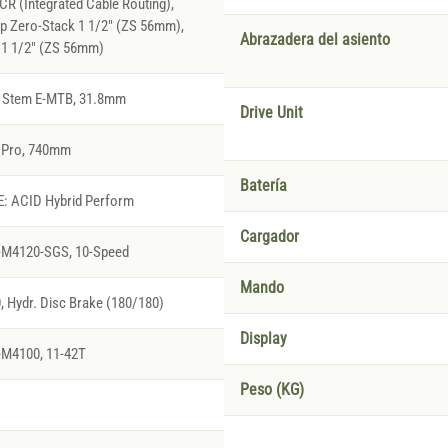
R (Integrated Cable Routing),
p Zero-Stack 1 1/2" (ZS 56mm),
Abrazadera del asiento
 1 1/2" (ZS 56mm)
 Stem E-MTB, 31.8mm
Drive Unit
r Pro, 740mm
Batería
E: ACID Hybrid Perform
Cargador
-M4120-SGS, 10-Speed
Mando
Hydr. Disc Brake (180/180)
Display
M4100, 11-42T
Peso (KG)