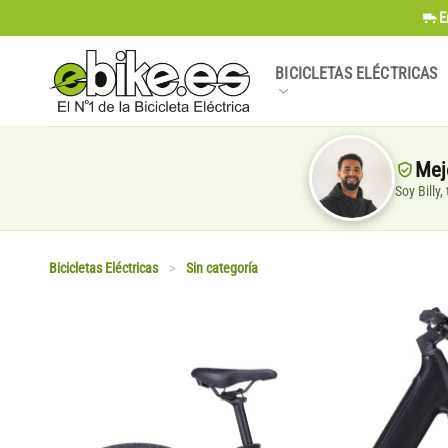
Saltar
E
al
contenido
BICICLETAS ELÉCTRICAS
Mej
Soy Billy
Bicicletas Eléctricas
>
Sin categoría