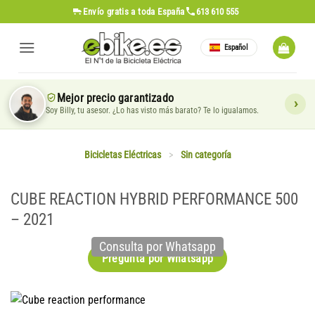
Saltar
Envío gratis
a toda España
613 610 555
al
contenido
Español
Mejor precio garantizado
Soy Billy, tu asesor. ¿Lo has visto más barato? Te lo igualamos.
Bicicletas Eléctricas
>
Sin categoría
CUBE REACTION HYBRID PERFORMANCE 500
– 2021
Consulta por Whatsapp
Pregunta por Whatsapp