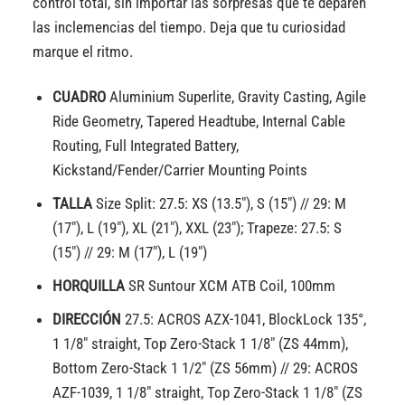
control total, sin importar las sorpresas que te deparen
las inclemencias del tiempo. Deja que tu curiosidad
marque el ritmo.
CUADRO
Aluminium Superlite, Gravity Casting, Agile
Ride Geometry, Tapered Headtube, Internal Cable
Routing, Full Integrated Battery,
Kickstand/Fender/Carrier Mounting Points
TALLA
Size Split: 27.5: XS (13.5″), S (15″) // 29: M
(17″), L (19″), XL (21″), XXL (23″); Trapeze: 27.5: S
(15″) // 29: M (17″), L (19″)
HORQUILLA
SR Suntour XCM ATB Coil, 100mm
DIRECCIÓN
27.5: ACROS AZX-1041, BlockLock 135°,
1 1/8″ straight, Top Zero-Stack 1 1/8″ (ZS 44mm),
Bottom Zero-Stack 1 1/2″ (ZS 56mm) // 29: ACROS
AZF-1039, 1 1/8″ straight, Top Zero-Stack 1 1/8″ (ZS