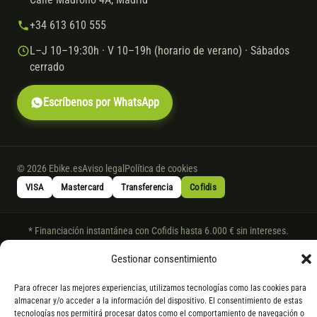
+34 613 610 555
L–J 10–19:30h · V 10–19h (horario de verano) · Sábados
cerrado
Escríbenos por WhatsApp
© 2026 Ebike.es
Aviso legal
Política de cookies
VISA
Mastercard
Transferencia
Cofidis
* Financiación instantánea con Cofidis hasta 6.000 € sin intereses.
Gasto de apertura: 4% hasta 18 meses y 7% a 24 meses. Consulta
todos
Gestionar consentimiento
los detalles
por WhatsApp.
* Los modelos con entrega inmediata se envían 24 h laborables tras el
Para ofrecer las mejores experiencias, utilizamos tecnologías como las cookies para
pago; los de bajo pedido se confirman con un asesor. Si no fuera posible
almacenar y/o acceder a la información del dispositivo. El consentimiento de estas
tecnologías nos permitirá procesar datos como el comportamiento de navegación o
servir el producto, se devuelve el importe sin coste. La información de