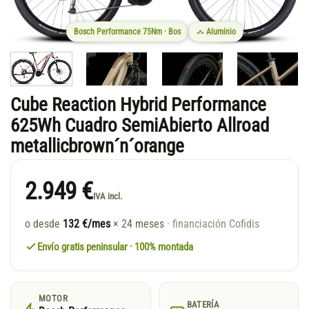
Bosch Performance 75Nm · Bos
Aluminio
Cube Reaction Hybrid Performance
625Wh Cuadro SemiAbierto Allroad
metallicbrown´n´orange
2.949 €
IVA incl.
o desde
132 €/mes
× 24 meses
· financiación Cofidis
Envío gratis peninsular · 100% montada
MOTOR
BATERÍA