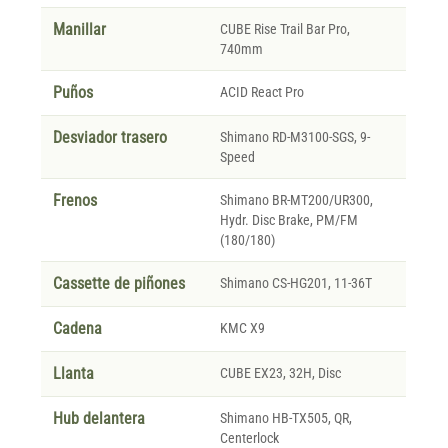
Manillar
CUBE Rise Trail Bar Pro,
740mm
Puños
ACID React Pro
Desviador trasero
Shimano RD-M3100-SGS, 9-
Speed
Frenos
Shimano BR-MT200/UR300,
Hydr. Disc Brake, PM/FM
(180/180)
Cassette de piñones
Shimano CS-HG201, 11-36T
Cadena
KMC X9
Llanta
CUBE EX23, 32H, Disc
Hub delantera
Shimano HB-TX505, QR,
Centerlock