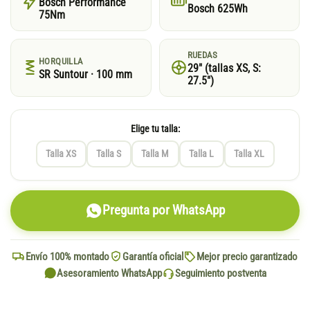
Bosch Performance
Bosch 625Wh
75Nm
RUEDAS
HORQUILLA
29″ (tallas XS, S:
SR Suntour · 100 mm
27.5″)
Elige tu talla:
Talla XS
Talla S
Talla M
Talla L
Talla XL
Pregunta por WhatsApp
Envío 100% montado
Garantía oficial
Mejor precio garantizado
Asesoramiento WhatsApp
Seguimiento postventa