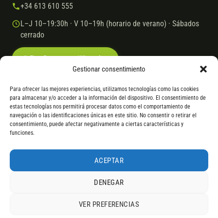
+34 613 610 555
L–J 10–19:30h · V 10–19h (horario de verano) · Sábados
cerrado
Escríbenos por WhatsApp
Gestionar consentimiento
Para ofrecer las mejores experiencias, utilizamos tecnologías como las cookies
para almacenar y/o acceder a la información del dispositivo. El consentimiento de
© 2026 Ebike.es
Aviso legal
Política de cookies
estas tecnologías nos permitirá procesar datos como el comportamiento de
navegación o las identificaciones únicas en este sitio. No consentir o retirar el
VISA
Mastercard
Transferencia
Cofidis
consentimiento, puede afectar negativamente a ciertas características y
funciones.
* Financiación instantánea con Cofidis hasta 6.000 € sin intereses.
Gasto de apertura: 4% hasta 18 meses y 7% a 24 meses. Consulta
todos
ACEPTAR
los detalles
por WhatsApp.
DENEGAR
* Los modelos con entrega inmediata se envían 24 h laborables tras el
pago; los de bajo pedido se confirman con un asesor. Si no fuera posible
VER PREFERENCIAS
servir el producto, se devuelve el importe sin coste. La información de
4,9
componentes es orientativa; los fabricantes pueden sustituir elementos