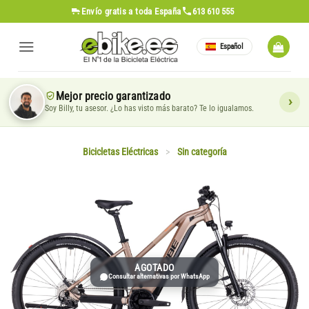
Saltar
Envío gratis
a toda España
613 610 555
al
contenido
Español
Mejor precio garantizado
Soy Billy, tu asesor. ¿Lo has visto más barato? Te lo igualamos.
Bicicletas Eléctricas
>
Sin categoría
AGOTADO
Consultar alternativas por WhatsApp