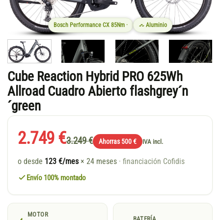
Bosch Performance CX 85Nm ·
Aluminio
Cube Reaction Hybrid PRO 625Wh
Allroad Cuadro Abierto flashgrey´n
´green
2.749 €
3.249 €
Ahorras 500 €
IVA incl.
o desde
123 €/mes
× 24 meses
· financiación Cofidis
Envío 100% montado
MOTOR
BATERÍA