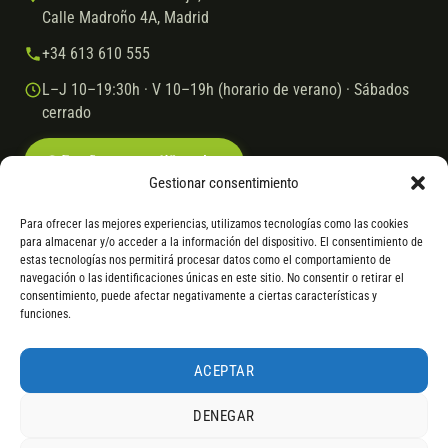
Calle Madroño 4A, Madrid
+34 613 610 555
L–J 10–19:30h · V 10–19h (horario de verano) · Sábados
cerrado
Escríbenos por WhatsApp
Gestionar consentimiento
Para ofrecer las mejores experiencias, utilizamos tecnologías como las cookies
para almacenar y/o acceder a la información del dispositivo. El consentimiento de
© 2026 Ebike.es
Aviso legal
Política de cookies
estas tecnologías nos permitirá procesar datos como el comportamiento de
navegación o las identificaciones únicas en este sitio. No consentir o retirar el
VISA
Mastercard
Transferencia
Cofidis
consentimiento, puede afectar negativamente a ciertas características y
funciones.
* Financiación instantánea con Cofidis hasta 6.000 € sin intereses.
Gasto de apertura: 4% hasta 18 meses y 7% a 24 meses. Consulta
todos
ACEPTAR
los detalles
por WhatsApp.
DENEGAR
* Los modelos con entrega inmediata se envían 24 h laborables tras el
pago; los de bajo pedido se confirman con un asesor. Si no fuera posible