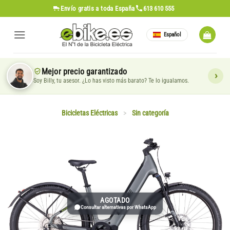
Saltar
Envío gratis
a toda España
613 610 555
al
contenido
Español
Mejor precio garantizado
Soy Billy, tu asesor. ¿Lo has visto más barato? Te lo igualamos.
Bicicletas Eléctricas
>
Sin categoría
AGOTADO
Consultar alternativas por WhatsApp