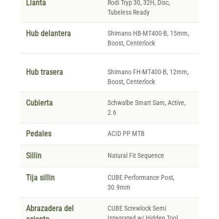
Llanta
Rodi Tryp 30, 32H, Disc,
Tubeless Ready
Hub delantera
Shimano HB-MT400-B, 15mm,
Boost, Centerlock
Hub trasera
Shimano FH-MT400-B, 12mm,
Boost, Centerlock
Cubierta
Schwalbe Smart Sam, Active,
2.6
Pedales
ACID PP MTB
Sillin
Natural Fit Sequence
Tija sillin
CUBE Performance Post,
30.9mm
Abrazadera del
CUBE Screwlock Semi
Integrated w/ Hidden Tool,