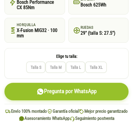
Bosch Performance
Bosch 625Wh
CX 85Nm
HORQUILLA
RUEDAS
X-Fusion MIG32 · 100
29″ (talla S: 27.5″)
mm
Elige tu talla:
Talla S
Talla M
Talla L
Talla XL
Pregunta por WhatsApp
Envío 100% montado
Garantía oficial
Mejor precio garantizado
Asesoramiento WhatsApp
Seguimiento postventa