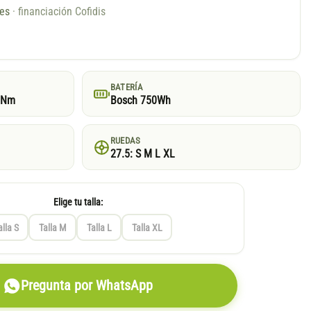
ses
· financiación Cofidis
BATERÍA
5Nm
Bosch 750Wh
RUEDAS
27.5: S M L XL
Elige tu talla:
alla S
Talla M
Talla L
Talla XL
Pregunta por WhatsApp