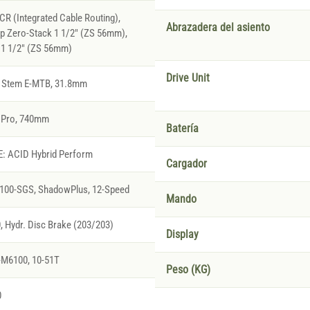
R (Integrated Cable Routing),
Abrazadera del asiento
p Zero-Stack 1 1/2" (ZS 56mm),
 1 1/2" (ZS 56mm)
Drive Unit
 Stem E-MTB, 31.8mm
r Pro, 740mm
Batería
E: ACID Hybrid Perform
Cargador
00-SGS, ShadowPlus, 12-Speed
Mando
Hydr. Disc Brake (203/203)
Display
M6100, 10-51T
Peso (KG)
0