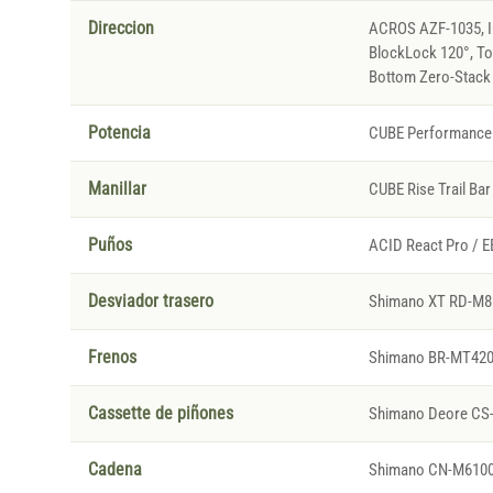
Direccion
ACROS AZF-1035, IC
BlockLock 120°, To
Bottom Zero-Stack
Potencia
CUBE Performance
Manillar
CUBE Rise Trail Ba
Puños
ACID React Pro / E
Desviador trasero
Shimano XT RD-M81
Frenos
Shimano BR-MT420, 
Cassette de piñones
Shimano Deore CS-
Cadena
Shimano CN-M610