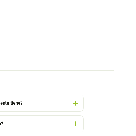
venta tiene?
o?