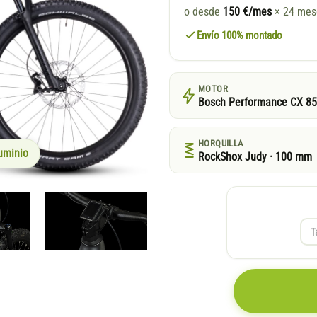
o desde
150 €/mes
× 24 me
Envío 100% montado
MOTOR
Bosch Performance CX 8
HORQUILLA
uminio
RockShox Judy · 100 mm
T