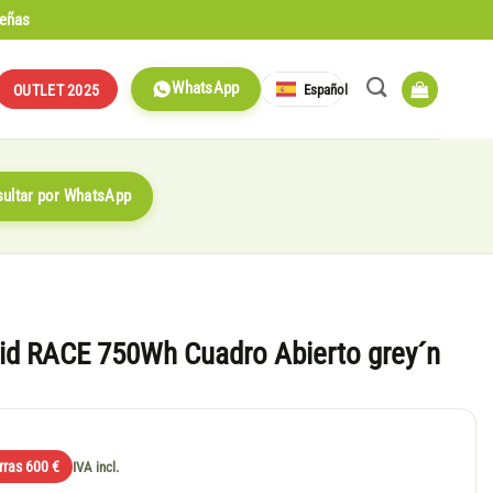
señas
WhatsApp
Español
OUTLET 2025
ultar por WhatsApp
id RACE 750Wh Cuadro Abierto grey´n
rras 600 €
IVA incl.