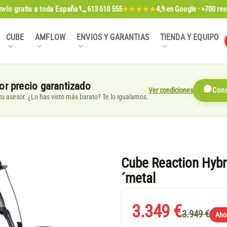
nvío gratis
a toda España
613 610 555
4,9
en Google · +700 re
★★★★★
CUBE
AMFLOW
ENVIOS Y GARANTIAS
TIENDA Y EQUIPO
or precio garantizado
Ver condiciones
Cons
, tu asesor. ¿Lo has visto más barato? Te lo igualamos.
Cube Reaction Hybr
´metal
3.349 €
3.949 €
Aho