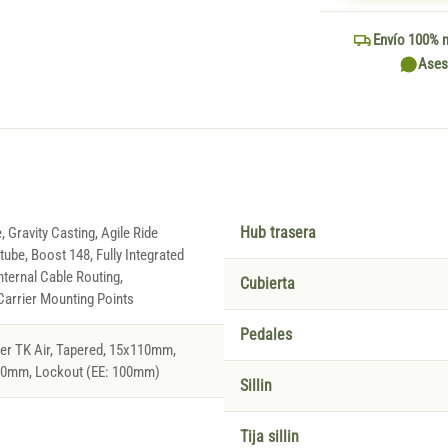
Envío 100% 
Ases
 Gravity Casting, Agile Ride
Hub trasera
ube, Boost 148, Fully Integrated
nternal Cable Routing,
Cubierta
arrier Mounting Points
Pedales
er TK Air, Tapered, 15x110mm,
0mm, Lockout (EE: 100mm)
Sillin
Tija sillin