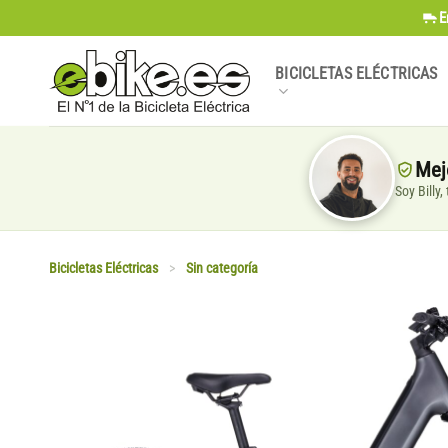
Saltar
E
al
contenido
BICICLETAS ELÉCTRICAS
Mej
Soy Billy
Bicicletas Eléctricas
>
Sin categoría