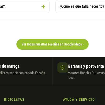
ar?
¿Cómo sé qué talla necesito?
Ver todas nuestras reseñas en Google Maps ›
 de entrega
Garantía y post-venta
alleres asociados en toda España.
Motores Bosch y DJI Avinox
local.
BICICLETAS
AYUDA Y SERVICIO