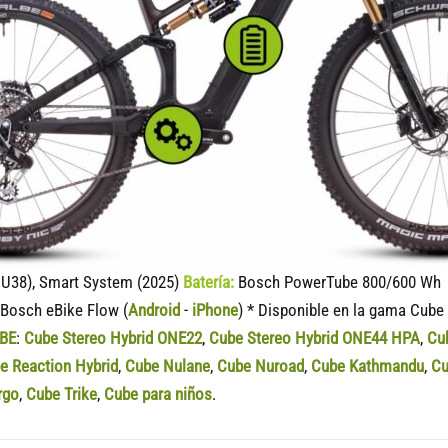
U38), Smart System (2025)
Batería:
Bosch PowerTube 800/600 Wh (
Bosch eBike Flow (
Android
-
iPhone
) * Disponible en la gama Cube
BE
:
Cube Stereo Hybrid ONE22
,
Cube Stereo Hybrid ONE44 HPA
,
Cu
e Reaction Hybrid
,
Cube Nulane
,
Cube Nuroad
,
Cube Kathmandu
,
Cu
rgo
,
Cube Trike
,
Cube para niños
.