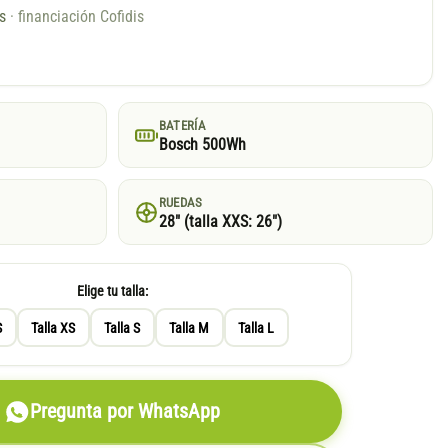
es
· financiación Cofidis
BATERÍA
Bosch 500Wh
RUEDAS
28″ (talla XXS: 26″)
Elige tu talla:
S
Talla XS
Talla S
Talla M
Talla L
Pregunta por WhatsApp