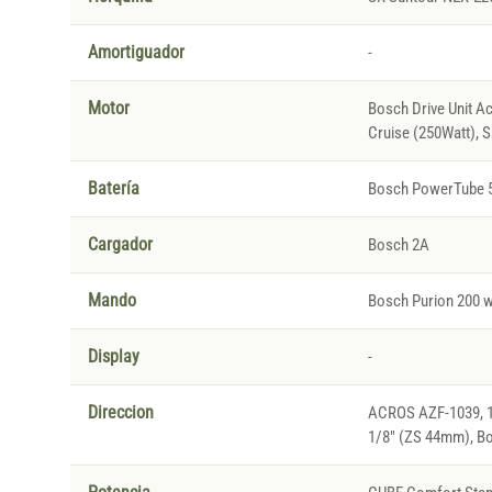
Amortiguador
-
Motor
Bosch Drive Unit Ac
Cruise (250Watt), 
Batería
Bosch PowerTube 
Cargador
Bosch 2A
Mando
Bosch Purion 200 w
Display
-
Direccion
ACROS AZF-1039, 1 
1/8" (ZS 44mm), B