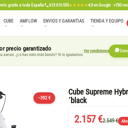
nvío gratis
a toda España
613 610 555
4,9
en Google · +700 re
★★★★★
CUBE
AMFLOW
ENVIOS Y GARANTIAS
TIENDA Y EQUIPO
or precio garantizado
Ver condiciones
Cons
, tu asesor. ¿Lo has visto más barato? Te lo igualamos.
Cube Supreme Hybri
−392 €
´black
2.157 €
2.549 €
Aho