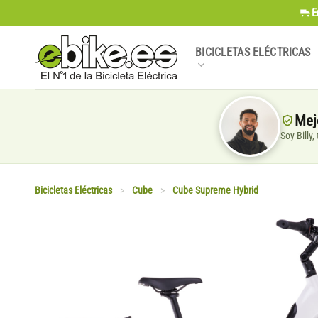
Saltar
E
al
contenido
BICICLETAS ELÉCTRICAS
Mej
Soy Billy
Bicicletas Eléctricas
>
Cube
>
Cube Supreme Hybrid