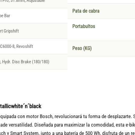
 Pro, 31.8mm, Adjustable
Pata de cabra
pe Bar
Portabultos
t Gripshift
C6000-8, Revoshift
Peso (KG)
Hydr. Disc Brake (180/180)
allicwhite´n´black
quipada con motor Bosch, revolucionará tu forma de desplazarte. Su
e versatilidad. Diseñada para maximizar la comodidad, esta e-bike
ch y Smart System, junto a una batería de 500 Wh, disfruta de un 