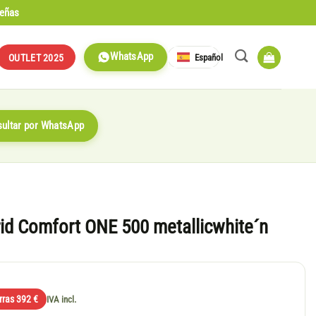
señas
WhatsApp
Español
OUTLET 2025
ultar por WhatsApp
d Comfort ONE 500 metallicwhite´n
rras 392 €
IVA incl.