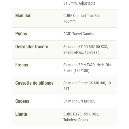
31.8mm, Adjustable
Manillar
CUBE Comfort Trail Bar,
700mm
Puños
ACID Travel Comfort
Desviador trasero
Shimano XT RD-M8100-SGS,
ShadowPlus, 12-Speed
Frenos
Shimano BR-MT420, Hydr. Disc
Brake (180/180)
Cassette de piñones
Shimano Deore CS-M6100, 10-
51T
Cadena
Shimano CN-M6100
Llanta
CUBE EX23, 36H, Disc,
Tubeless Ready