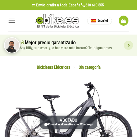
Saltar
Envío gratis
a toda España
613 610 555
al
contenido
Español
Mejor precio garantizado
Soy Billy, tu asesor. ¿Lo has visto más barato? Te lo igualamos.
Bicicletas Eléctricas
>
Sin categoría
AGOTADO
Consultar alternativas por WhatsApp