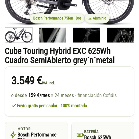
Bosch Performance 75Nm · Bos
Aluminio
Cube Touring Hybrid EXC 625Wh
Cuadro SemiAbierto grey´n´metal
3.549 €
IVA incl.
o desde
159 €/mes
× 24 meses
· financiación Cofidis
Envío gratis peninsular · 100% montada
MOTOR
BATERÍA
Bosch Performance
Bosch 625Wh