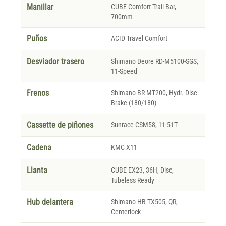
Manillar
CUBE Comfort Trail Bar,
700mm
Puños
ACID Travel Comfort
Desviador trasero
Shimano Deore RD-M5100-SGS,
11-Speed
Frenos
Shimano BR-MT200, Hydr. Disc
Brake (180/180)
Cassette de piñones
Sunrace CSM58, 11-51T
Cadena
KMC X11
Llanta
CUBE EX23, 36H, Disc,
Tubeless Ready
Hub delantera
Shimano HB-TX505, QR,
Centerlock