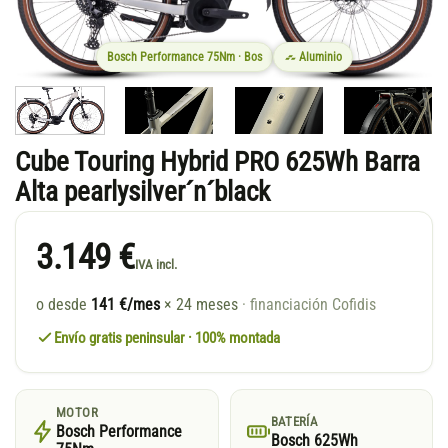
Bosch Performance 75Nm · Bos
Aluminio
Cube Touring Hybrid PRO 625Wh Barra
Alta pearlysilver´n´black
3.149 €
IVA incl.
o desde
141 €/mes
× 24 meses
· financiación Cofidis
Envío gratis peninsular · 100% montada
MOTOR
BATERÍA
Bosch Performance
Bosch 625Wh