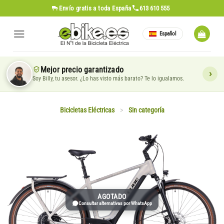
Saltar
Envío gratis
a toda España
613 610 555
al
contenido
Español
Mejor precio garantizado
Soy Billy, tu asesor. ¿Lo has visto más barato? Te lo igualamos.
Bicicletas Eléctricas
>
Sin categoría
AGOTADO
Consultar alternativas por WhatsApp