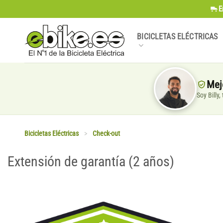
Saltar
E
al
contenido
BICICLETAS ELÉCTRICAS
Mej
Soy Billy
Bicicletas Eléctricas
>
Check-out
Extensión de garantía (2 años)