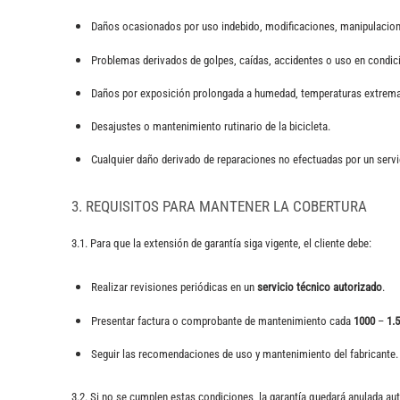
Daños ocasionados por uso indebido, modificaciones, manipulacio
Problemas derivados de golpes, caídas, accidentes o uso en condic
Daños por exposición prolongada a humedad, temperaturas extremas
Desajustes o mantenimiento rutinario de la bicicleta.
Cualquier daño derivado de reparaciones no efectuadas por un servi
3. REQUISITOS PARA MANTENER LA COBERTURA
3.1. Para que la extensión de garantía siga vigente, el cliente debe:
Realizar revisiones periódicas en un
servicio técnico autorizado
.
Presentar factura o comprobante de mantenimiento cada
1000
–
1.
Seguir las recomendaciones de uso y mantenimiento del fabricante.
3.2. Si no se cumplen estas condiciones, la garantía quedará anulada a