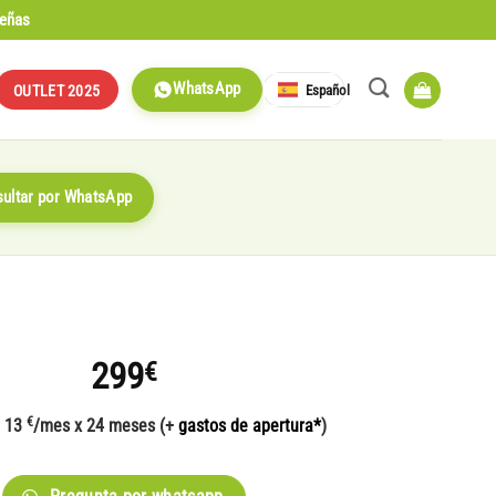
señas
WhatsApp
Español
OUTLET 2025
ultar por WhatsApp
299
€
€
e 13
/mes x 24 meses (+
gastos de apertura*
)