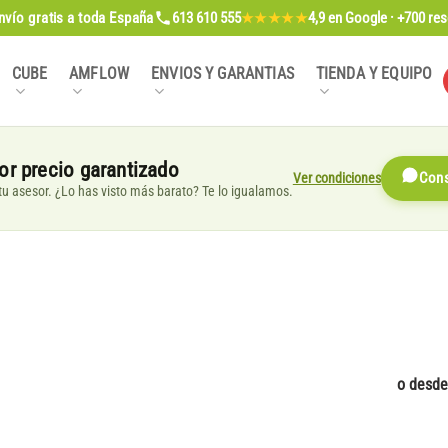
nvío gratis
a toda España
613 610 555
4,9
en Google · +700 re
★★★★★
CUBE
AMFLOW
ENVIOS Y GARANTIAS
TIENDA Y EQUIPO
or precio garantizado
Ver condiciones
Cons
, tu asesor. ¿Lo has visto más barato? Te lo igualamos.
o desd