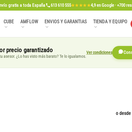
nvío gratis
a toda España
613 610 555
4,9
en Google · +700 re
★★★★★
CUBE
AMFLOW
ENVIOS Y GARANTIAS
TIENDA Y EQUIPO
or precio garantizado
Ver condiciones
Cons
, tu asesor. ¿Lo has visto más barato? Te lo igualamos.
o desde