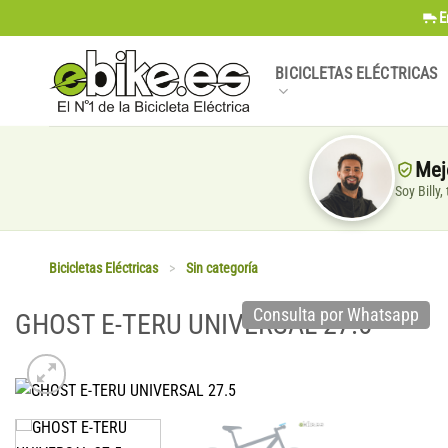
Saltar
E
al
contenido
BICICLETAS ELÉCTRICAS
Mej
Soy Billy
Bicicletas Eléctricas
>
Sin categoría
Consulta por Whatsapp
GHOST E-TERU UNIVERSAL 27.5