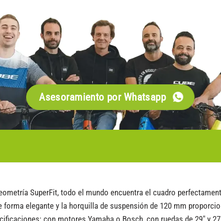
Asesoramiento por Whatsapp
 geometría SuperFit, todo el mundo encuentra el cuadro perfectam
de forma elegante y la horquilla de suspensión de 120 mm proporci
cificaciones: con motores Yamaha o Bosch, con ruedas de 29″ y 27,5