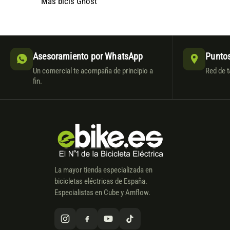
Más bicis Ghost
Asesoramiento por WhatsApp
Puntos
Un comercial te acompaña de principio a
Red de t
fin.
La mayor tienda especializada en
bicicletas eléctricas de España.
Especialistas en Cube y Amflow.