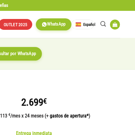
señas
WhatsApp
Español
OUTLET 2025
ultar por WhatsApp
2.699
€
€
 113
/mes x 24 meses (+
gastos de apertura*
)
Entrega inmediata