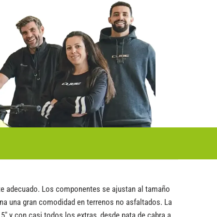
ente adecuado. Los componentes se ajustan al tamaño
ona una gran comodidad en terrenos no asfaltados. La
″ y con casi todos los extras, desde pata de cabra a