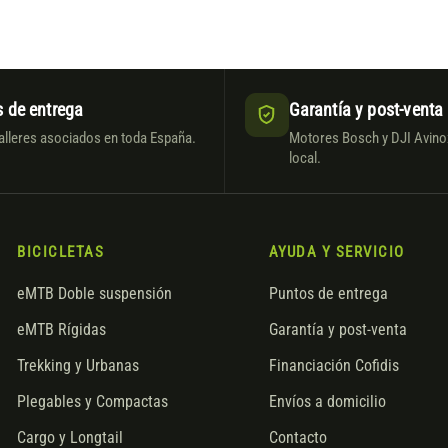
 de entrega
Garantía y post-venta
alleres asociados en toda España.
Motores Bosch y DJI Avinox
local.
BICICLETAS
AYUDA Y SERVICIO
eMTB Doble suspensión
Puntos de entrega
eMTB Rígidas
Garantía y post-venta
Trekking y Urbanas
Financiación Cofidis
Plegables y Compactas
Envíos a domicilio
Cargo y Longtail
Contacto