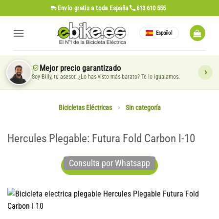
Saltar
Envío gratis
a toda España
613 610 555
al
contenido
Español
Mejor precio garantizado
Soy Billy, tu asesor. ¿Lo has visto más barato? Te lo igualamos.
Bicicletas Eléctricas
>
Sin categoría
Hercules Plegable: Futura Fold Carbon I-10
Consulta por Whatsapp
Pregunta por Whatsapp