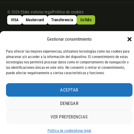
© 2026 Ebike.es
Aviso legal
Política de cookies
VISA
Mastercard
Transferencia
Cofidis
* Financiación instantánea con Cofidis hasta 6.000 € sin intereses.
Gestionar consentimiento
Gasto de apertura: 4% hasta 18 meses y 7% a 24 meses. Consulta
todos
los detalles
por WhatsApp.
Para ofrecer las mejores experiencias, utilizamos tecnologías como las cookies para
almacenar y/o acceder a la información del dispositivo. El consentimiento de estas
* Los modelos con entrega inmediata se envían 24 h laborables tras el
tecnologías nos permitirá procesar datos como el comportamiento de navegación o
pago; los de bajo pedido se confirman con un asesor. Si no fuera posible
las identificaciones únicas en este sitio. No consentir o retirar el consentimiento,
puede afectar negativamente a ciertas características y funciones.
servir el producto, se devuelve el importe sin coste. La información de
componentes es orientativa; los fabricantes pueden sustituir elementos
por otros equivalentes o superiores.
ACEPTAR
DENEGAR
VER PREFERENCIAS
4,9
RESEÑAS DE
G
O
O
G
L
E
Política de cookies
Aviso legal