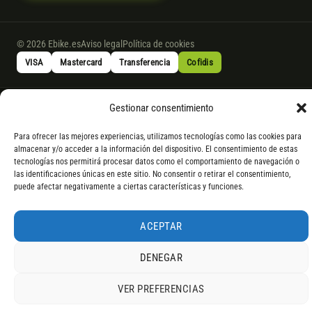
© 2026 Ebike.es
Aviso legal
Política de cookies
VISA
Mastercard
Transferencia
Cofidis
* Financiación instantánea con Cofidis hasta 6.000 € sin intereses.
Gestionar consentimiento
Gasto de apertura: 4% hasta 18 meses y 7% a 24 meses. Consulta
todos
los detalles
por WhatsApp.
Para ofrecer las mejores experiencias, utilizamos tecnologías como las cookies para
almacenar y/o acceder a la información del dispositivo. El consentimiento de estas
* Los modelos con entrega inmediata se envían 24 h laborables tras el
tecnologías nos permitirá procesar datos como el comportamiento de navegación o
pago; los de bajo pedido se confirman con un asesor. Si no fuera posible
las identificaciones únicas en este sitio. No consentir o retirar el consentimiento,
puede afectar negativamente a ciertas características y funciones.
servir el producto, se devuelve el importe sin coste. La información de
componentes es orientativa; los fabricantes pueden sustituir elementos
por otros equivalentes o superiores.
ACEPTAR
DENEGAR
VER PREFERENCIAS
4,9