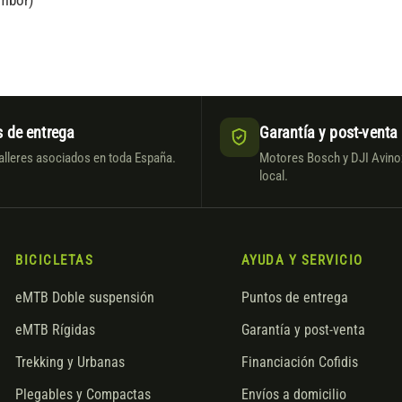
ambor)
 de entrega
Garantía y post-venta
alleres asociados en toda España.
Motores Bosch y DJI Avinox
local.
BICICLETAS
AYUDA Y SERVICIO
eMTB Doble suspensión
Puntos de entrega
eMTB Rígidas
Garantía y post-venta
Trekking y Urbanas
Financiación Cofidis
Plegables y Compactas
Envíos a domicilio