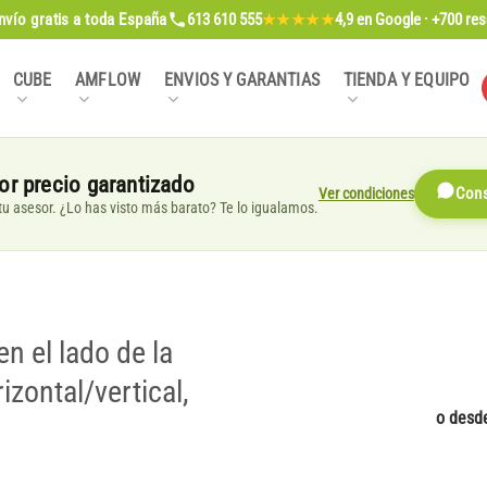
nvío gratis
a toda España
613 610 555
4,9
en Google · +700 re
★★★★★
CUBE
AMFLOW
ENVIOS Y GARANTIAS
TIENDA Y EQUIPO
or precio garantizado
Ver condiciones
Cons
, tu asesor. ¿Lo has visto más barato? Te lo igualamos.
n el lado de la
zontal/vertical,
o desd