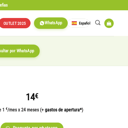
señas
WhatsApp
Español
OUTLET 2025
ultar por WhatsApp
14
€
€
e 1
/mes x 24 meses (+
gastos de apertura*
)