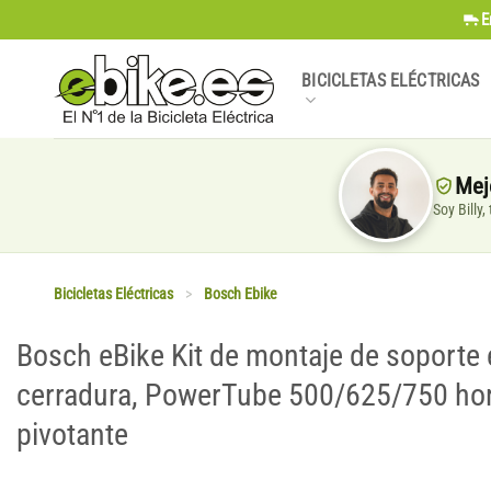
Saltar
E
al
contenido
BICICLETAS ELÉCTRICAS
Mej
Soy Billy
Bicicletas Eléctricas
>
Bosch Ebike
Bosch eBike Kit de montaje de soporte e
cerradura, PowerTube 500/625/750 hori
pivotante