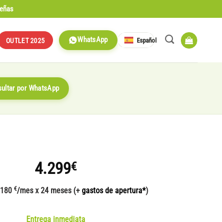
señas
WhatsApp
Español
OUTLET 2025
ultar por WhatsApp
4.299
€
€
 180
/mes x 24 meses (+
gastos de apertura*
)
Entrega inmediata