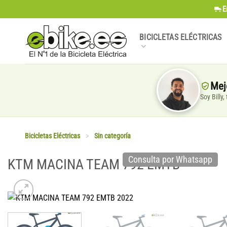
Saltar
E
al
contenido
BICICLETAS ELÉCTRICAS
Mej
Soy Billy
Bicicletas Eléctricas
>
Sin categoría
Consulta por Whatsapp
KTM MACINA TEAM 792 EMTB