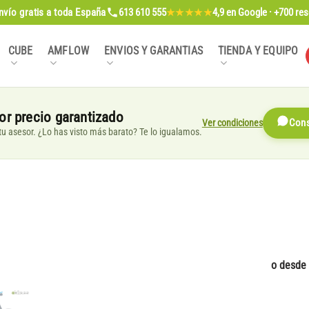
nvío gratis
a toda España
613 610 555
4,9
en Google · +700 re
★★★★★
CUBE
AMFLOW
ENVIOS Y GARANTIAS
TIENDA Y EQUIPO
or precio garantizado
Ver condiciones
Cons
, tu asesor. ¿Lo has visto más barato? Te lo igualamos.
o desde