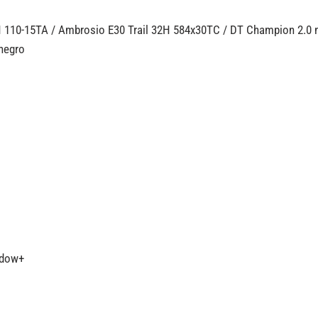
 110-15TA / Ambrosio E30 Trail 32H 584x30TC / DT Champion 2.0
 negro
adow+