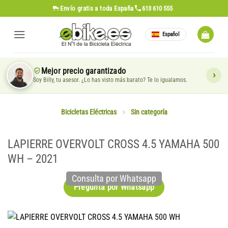
Saltar
Envío gratis
a toda España
613 610 555
al
contenido
Español
Mejor precio garantizado
Soy Billy, tu asesor. ¿Lo has visto más barato? Te lo igualamos.
Bicicletas Eléctricas
>
Sin categoría
LAPIERRE OVERVOLT CROSS 4.5 YAMAHA 500
WH – 2021
Consulta por Whatsapp
Pregunta por Whatsapp