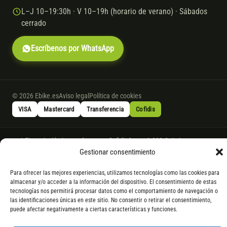
L–J 10–19:30h · V 10–19h (horario de verano) · Sábados
cerrado
Escríbenos por WhatsApp
© 2026 Ebike.es
Aviso legal
Política de cookies
VISA
Mastercard
Transferencia
Cofidis
* Financiación instantánea con Cofidis hasta 6.000 € sin intereses.
Gasto de apertura: 4% hasta 18 meses y 7% a 24 meses. Consulta
todos
Gestionar consentimiento
los detalles
por WhatsApp.
Para ofrecer las mejores experiencias, utilizamos tecnologías como las cookies para
* Los modelos con entrega inmediata se envían 24 h laborables tras el
almacenar y/o acceder a la información del dispositivo. El consentimiento de estas
pago; los de bajo pedido se confirman con un asesor. Si no fuera posible
tecnologías nos permitirá procesar datos como el comportamiento de navegación o
servir el producto, se devuelve el importe sin coste. La información de
las identificaciones únicas en este sitio. No consentir o retirar el consentimiento,
puede afectar negativamente a ciertas características y funciones.
componentes es orientativa; los fabricantes pueden sustituir elementos
por otros equivalentes o superiores.