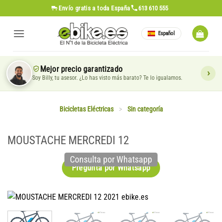
Saltar
Envío gratis
a toda España
613 610 555
al
contenido
Español
Mejor precio garantizado
Soy Billy, tu asesor. ¿Lo has visto más barato? Te lo igualamos.
Bicicletas Eléctricas
>
Sin categoría
MOUSTACHE MERCREDI 12
Consulta por Whatsapp
Pregunta por Whatsapp