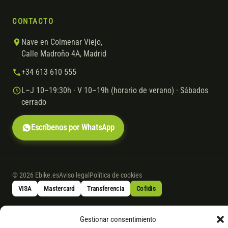
CONTACTO
Nave en Colmenar Viejo,
Calle Madroño 4A, Madrid
+34 613 610 555
L–J 10–19:30h · V 10–19h (horario de verano) · Sábados
cerrado
Escríbenos por WhatsApp
© 2026 Ebike.es
Aviso legal
Política de cookies
VISA
Mastercard
Transferencia
Cofidis
Gestionar consentimiento
* Financiación instantánea con Cofidis hasta 6.000 € sin intereses.