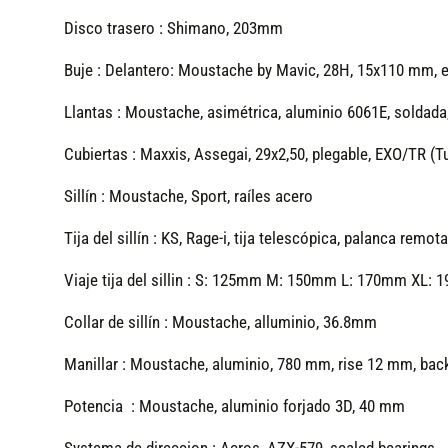
Disco trasero :
Shimano, 203mm
Buje :
Delantero: Moustache by Mavic, 28H, 15x110 mm, ej
Llantas :
Moustache, asimétrica, aluminio 6061E, soldada,
Cubiertas :
Maxxis, Assegai, 29x2,50, plegable, EXO/TR (T
Sillín :
Moustache, Sport, raíles acero
Tija del sillín :
KS, Rage-i, tija telescópica, palanca remo
Viaje tija del sillin :
S: 125mm M: 150mm L: 170mm XL: 
Collar de sillín :
Moustache, alluminio, 36.8mm
Manillar :
Moustache, aluminio, 780 mm, rise 12 mm, bac
Potencia :
Moustache, aluminio forjado 3D, 40 mm