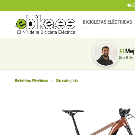
Saltar
E
al
contenido
BICICLETAS ELÉCTRICAS
Mej
Soy Billy
Bicicletas Eléctricas
>
Sin categoría