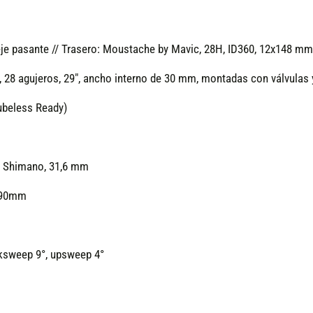
e pasante // Trasero: Moustache by Mavic, 28H, ID360, 12x148 mm,
 28 agujeros, 29", ancho interno de 30 mm, montadas con válvulas y
ubeless Ready)
ta Shimano, 31,6 mm
190mm
ksweep 9°, upsweep 4°