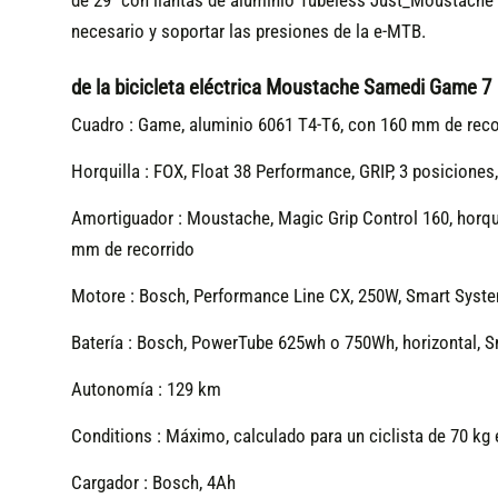
de 29" con llantas de aluminio Tubeless Just_Moustache 
necesario y soportar las presiones de la e-MTB.
de la bicicleta eléctrica Moustache Samedi Game 7
Cuadro :
Game, aluminio 6061 T4-T6, con 160 mm de recorr
Horquilla :
FOX, Float 38 Performance, GRIP, 3 posicione
Amortiguador :
Moustache, Magic Grip Control 160, horqu
mm de recorrido
Motore :
Bosch, Performance Line CX, 250W, Smart Syst
Batería :
Bosch, PowerTube 625wh o 750Wh, horizontal, 
Autonomía :
129 km
Conditions :
Máximo, calculado para un ciclista de 70 kg
Cargador :
Bosch, 4Ah