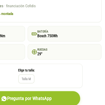
ses
· financiación Cofidis
0% montada
BATERÍA
5Nm
Bosch 750Wh
RUEDAS
29"
Elige tu talla:
Talla M
Pregunta por WhatsApp