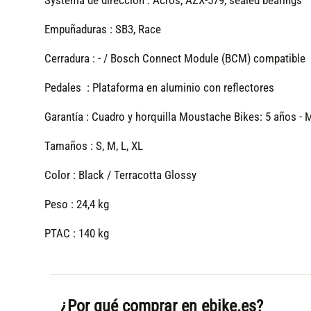
Systema de direccion :
Acros, AZX-579, sealed bearings
Empuñaduras :
SB3, Race
Cerradura :
- / Bosch Connect Module (BCM) compatible
Pedales :
Plataforma en aluminio con reflectores
Garantía :
Cuadro y horquilla Moustache Bikes: 5 años - Mo
Tamaños :
S, M, L, XL
Color :
Black / Terracotta Glossy
Peso :
24,4 kg
PTAC :
140 kg
¿Por qué comprar en ebike.es?