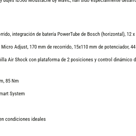
y bujes ID360 Moustache by Mavic, han sido especialmente desarro
ido, integración de batería PowerTube de Bosch (horizontal), 12 x
s, Micro Adjust, 170 mm de recorrido, 15x110 mm de potenciador, 4
illa Air Shock con plataforma de 2 posiciones y control dinámico d
em, 85 Nm
Smart System
 en condiciones ideales