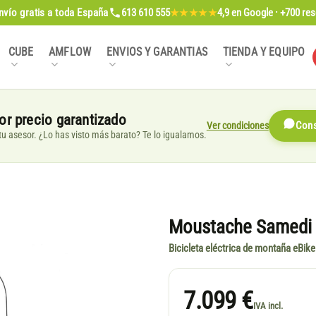
nvío gratis
a toda España
613 610 555
4,9
en Google · +700 re
★★★★★
CUBE
AMFLOW
ENVIOS Y GARANTIAS
TIENDA Y EQUIPO
or precio garantizado
Ver condiciones
Cons
, tu asesor. ¿Lo has visto más barato? Te lo igualamos.
Moustache Samedi
Bicicleta eléctrica de montaña eBike
7.099 €
IVA incl.