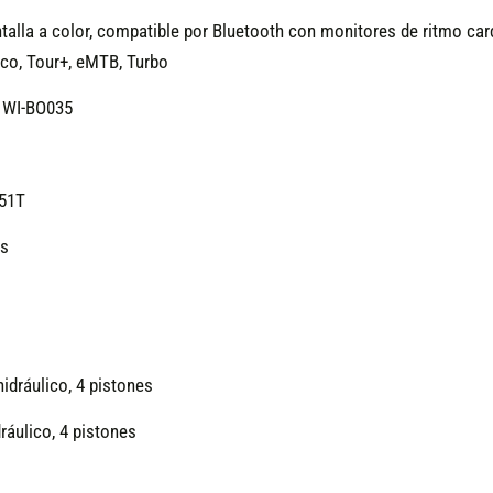
alla a color, compatible por Bluetooth con monitores de ritmo card
Eco, Tour+, eMTB, Turbo
; WI-BO035
-51T
es
idráulico, 4 pistones
ráulico, 4 pistones