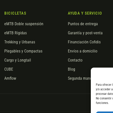
BICICLETAS
AYUDA Y SERVICIO
eMTB Doble suspensión
Puntos de entrega
eMTB Rígidas
Garantía y post-venta
Trekking y Urbanas
Financiación Cofidis
Plegables y Compactas
Envíos a domicilio
Cargo y Longtail
Contacto
CUBE
Blog
Amflow
Segunda mano
Para ofrecer 
y/o acceder a
procesar dato
No consentir 
funciones.