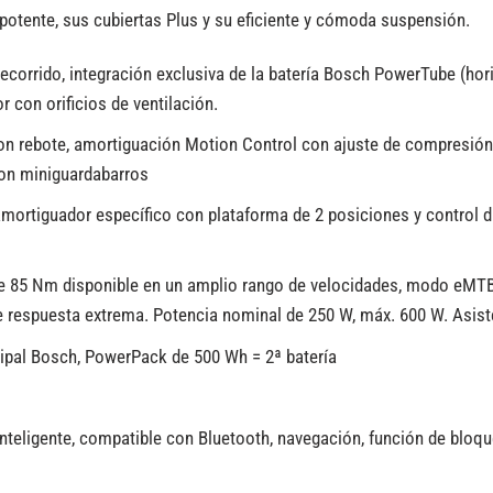
potente, sus cubiertas Plus y su eficiente y cómoda suspensión.
rrido, integración exclusiva de la batería Bosch PowerTube (horizo
con orificios de ventilación.
on rebote, amortiguación Motion Control con ajuste de compresión 
con miniguardabarros
ortiguador específico con plataforma de 2 posiciones y control d
 85 Nm disponible en un amplio rango de velocidades, modo eMTB
de respuesta extrema. Potencia nominal de 250 W, máx. 600 W. Asist
cipal Bosch, PowerPack de 500 Wh = 2ª batería
inteligente, compatible con Bluetooth, navegación, función de bloq