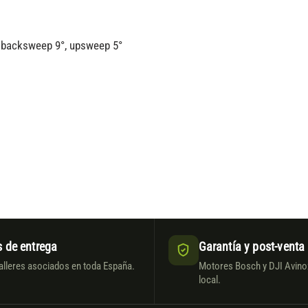
, backsweep 9°, upsweep 5°
 de entrega
Garantía y post-venta
alleres asociados en toda España.
Motores Bosch y DJI Avinox
local.