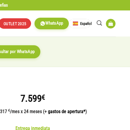
señas
WhatsApp
Español
OUTLET 2025
ultar por WhatsApp
7.599
€
€
 317
/mes x 24 meses (+
gastos de apertura*
)
Entrega inmediata