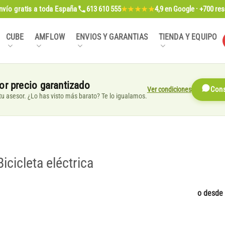
nvío gratis
a toda España
613 610 555
4,9
en Google · +700 re
★★★★★
CUBE
AMFLOW
ENVIOS Y GARANTIAS
TIENDA Y EQUIPO
or precio garantizado
Ver condiciones
Cons
, tu asesor. ¿Lo has visto más barato? Te lo igualamos.
icleta eléctrica
o desde