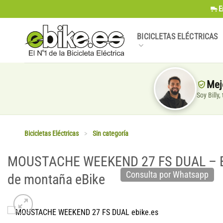
Saltar
E
al
contenido
BICICLETAS ELÉCTRICAS
Mej
Soy Billy
Bicicletas Eléctricas
>
Sin categoría
MOUSTACHE WEEKEND 27 FS DUAL – Bic
Consulta por Whatsapp
de montaña eBike