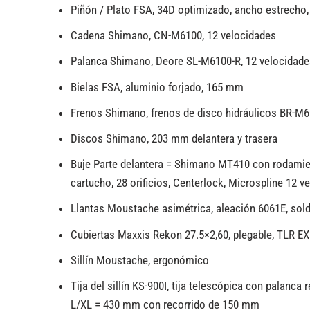
Piñón / Plato FSA, 34D optimizado, ancho estrecho, 
Cadena Shimano, CN-M6100, 12 velocidades
Palanca Shimano, Deore SL-M6100-R, 12 velocidades
Bielas FSA, aluminio forjado, 165 mm
Frenos Shimano, frenos de disco hidráulicos BR-M61
Discos Shimano, 203 mm delantera y trasera
Buje Parte delantera = Shimano MT410 con rodamien
cartucho, 28 orificios, Centerlock, Microspline 12 
Llantas Moustache asimétrica, aleación 6061E, solda
Cubiertas Maxxis Rekon 27.5×2,60, plegable, TLR EXO
Sillín Moustache, ergonómico
Tija del sillín KS-900I, tija telescópica con pa
L/XL = 430 mm con recorrido de 150 mm