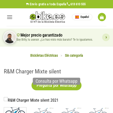
Saltar
Envío gratis
a toda España
613 610 555
al
contenido
Español
Mejor precio garantizado
Soy Billy, tu asesor. ¿Lo has visto más barato? Te lo igualamos.
Bicicletas Eléctricas
>
Sin categoría
R&M Charger Mixte silent
Consulta por Whatsapp
Pregunta por Whatsapp