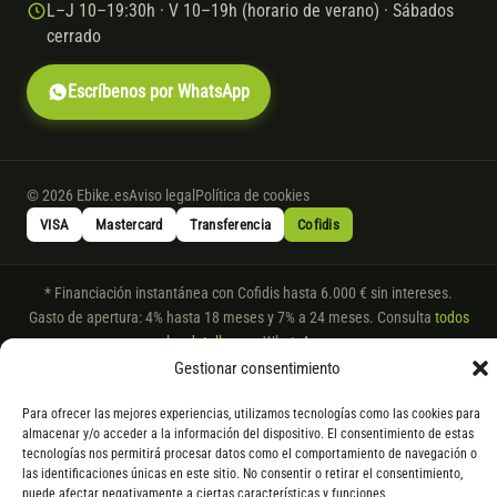
L–J 10–19:30h · V 10–19h (horario de verano) · Sábados
cerrado
Escríbenos por WhatsApp
© 2026 Ebike.es
Aviso legal
Política de cookies
VISA
Mastercard
Transferencia
Cofidis
* Financiación instantánea con Cofidis hasta 6.000 € sin intereses.
Gasto de apertura: 4% hasta 18 meses y 7% a 24 meses. Consulta
todos
los detalles
por WhatsApp.
Gestionar consentimiento
* Los modelos con entrega inmediata se envían 24 h laborables tras el
pago; los de bajo pedido se confirman con un asesor. Si no fuera posible
Para ofrecer las mejores experiencias, utilizamos tecnologías como las cookies para
servir el producto, se devuelve el importe sin coste. La información de
almacenar y/o acceder a la información del dispositivo. El consentimiento de estas
componentes es orientativa; los fabricantes pueden sustituir elementos
tecnologías nos permitirá procesar datos como el comportamiento de navegación o
por otros equivalentes o superiores.
las identificaciones únicas en este sitio. No consentir o retirar el consentimiento,
puede afectar negativamente a ciertas características y funciones.