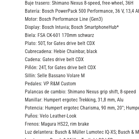
Buje trasero:
Shimano Nexus 8-speed, free-wheel, 36H
Batería:
Bosch PowerPack 500 Performance, 36 V, 13,4 
Motor:
Bosch Performance Line (Gen3)
Display:
Bosch Intuvia; Bosch SmartphoneHub*
Biela:
FSA CK-601 170mm schwarz
Plato:
50T, for Gates drive belt CDX
Cubrecadena:
Hebie Chainbar, black
Cadena:
Gates drive belt CDX
Piñón:
24T, for Gates drive belt CDX
Sillín:
Selle Bassano Volare M
Pedales:
VP R&M Custom
Palancas de cambio:
Shimano Nexus grip shift, 8-speed
Manillar:
Humpert ergotec Trekking, 31,8 mm, Alu
Potencia:
Humpert ergotec Charisma, 90 mm, 20°; Humpe
Puños:
Velo Leather-Look
Frenos:
Magura HS22, rim brake
Luz delantera:
Busch & Müller Lumotec IQ-XS; Busch & M