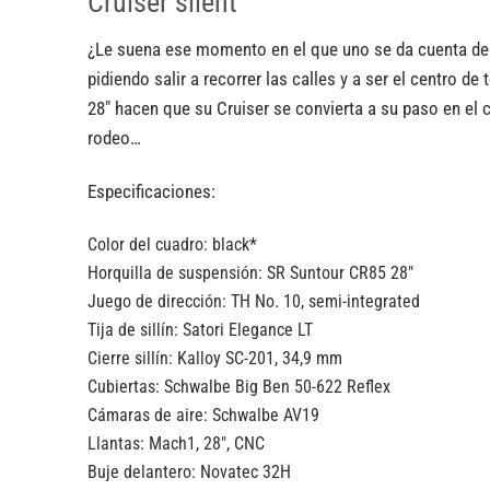
Cruiser silent
¿Le suena ese momento en el que uno se da cuenta de q
pidiendo salir a recorrer las calles y a ser el centro 
28″ hacen que su Cruiser se convierta a su paso en el 
rodeo…
Especificaciones:
Color del cuadro:
black*
Horquilla de suspensión:
SR Suntour CR85 28″
Juego de dirección:
TH No. 10, semi-integrated
Tija de sillín:
Satori Elegance LT
Cierre sillín:
Kalloy SC-201, 34,9 mm
Cubiertas:
Schwalbe Big Ben 50-622 Reflex
Cámaras de aire:
Schwalbe AV19
Llantas:
Mach1, 28″, CNC
Buje delantero:
Novatec 32H