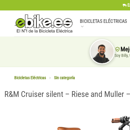
Saltar
E
al
contenido
BICICLETAS ELÉCTRICAS
Mej
Soy Billy
Bicicletas Eléctricas
>
Sin categoría
R&M Cruiser silent – Riese and Muller 