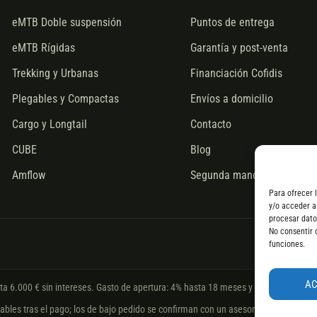
eMTB Doble suspensión
Puntos de entrega
eMTB Rígidas
Garantía y post-venta
Trekking y Urbanas
Financiación Cofidis
Plegables y Compactas
Envíos a domicilio
Cargo y Longtail
Contacto
CUBE
Blog
Amflow
Segunda mano
Para ofrecer 
y/o acceder a
procesar dato
No consentir 
funciones.
A
sta 6.000 € sin intereses. Gasto de apertura: 4% hasta 18 meses y 7% a 24 meses
les tras el pago; los de bajo pedido se confirman con un asesor. Si no fuera posib