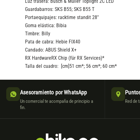
Luz trasera:
Busch & Müller Toplight 2C LED
Guardabarros:
SKS B55; SKS B55 T
Portaequipajes:
racktime standit 28″
Goma elástica:
Bibia
Timbre:
Billy
Pata de cabra:
Hebie FIX40
Candado:
ABUS Shield X+
RX Hardware
RX Chip (für RX Services)*
Talla del cuadro: [cm]
51 cm*; 56 cm*; 60 cm*
Asesoramiento por WhatsApp
Puntos
Un comercial te acompaña de principio a
Red de t
fin.