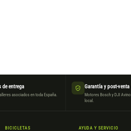
 de entrega
Garantía y post-venta
alleres asociados en toda España.
Motores Bosch y DJI Avinox
local.
BICICLETAS
AYUDA Y SERVICIO