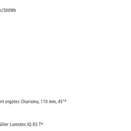
Ah/500Wh
rt ergotec Charisma, 110 mm, 45°*
üller Lumotec IQ-XS T*