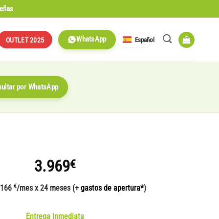
señas
WhatsApp
Español
OUTLET 2025
ultar por WhatsApp
3.969
€
€
 166
/mes x 24 meses (+
gastos de apertura*
)
Entrega inmediata