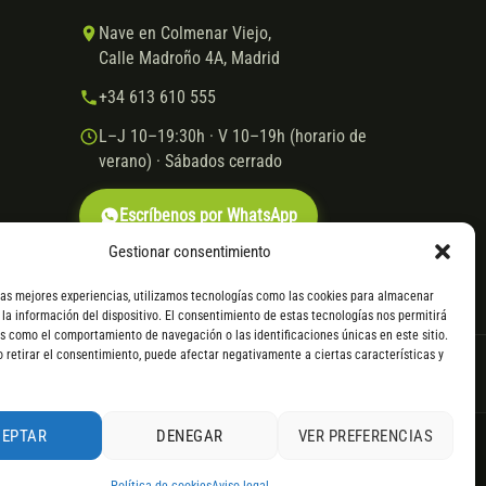
Nave en Colmenar Viejo,
Calle Madroño 4A, Madrid
+34 613 610 555
L–J 10–19:30h · V 10–19h (horario de
verano) · Sábados cerrado
Escríbenos por WhatsApp
Gestionar consentimiento
las mejores experiencias, utilizamos tecnologías como las cookies para almacenar
 la información del dispositivo. El consentimiento de estas tecnologías nos permitirá
s como el comportamiento de navegación o las identificaciones únicas en este sitio.
o retirar el consentimiento, puede afectar negativamente a ciertas características y
VISA
Mastercard
Transferencia
Cofidis
CEPTAR
DENEGAR
VER PREFERENCIAS
. Consulta
todos los detalles
por WhatsApp.
le servir el producto, se devuelve el importe sin coste. La
4,9