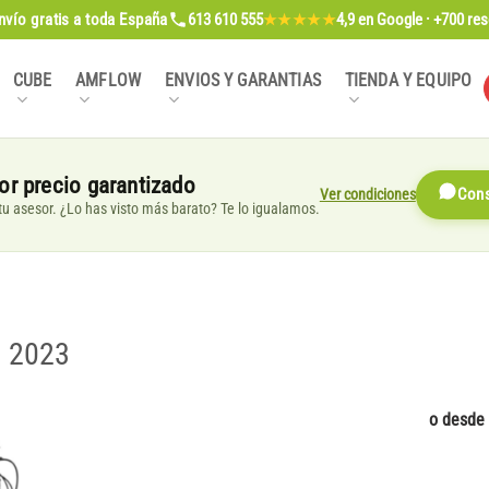
nvío gratis
a toda España
613 610 555
4,9
en Google · +700 re
★★★★★
CUBE
AMFLOW
ENVIOS Y GARANTIAS
TIENDA Y EQUIPO
or precio garantizado
Ver condiciones
Cons
, tu asesor. ¿Lo has visto más barato? Te lo igualamos.
– 2023
o desde