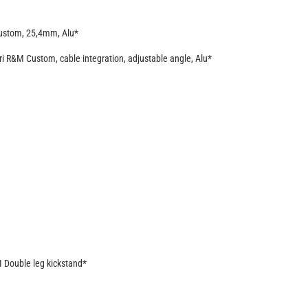
ustom, 25,4mm, Alu*
i R&M Custom, cable integration, adjustable angle, Alu*
 Double leg kickstand*