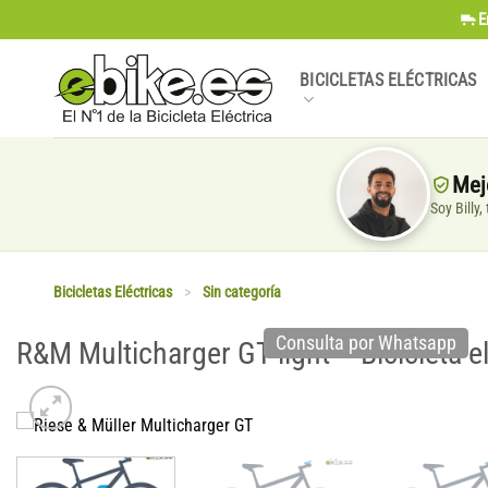
Saltar
E
al
contenido
BICICLETAS ELÉCTRICAS
Mej
Soy Billy
Bicicletas Eléctricas
>
Sin categoría
Consulta por Whatsapp
R&M Multicharger GT light – Bicicleta e