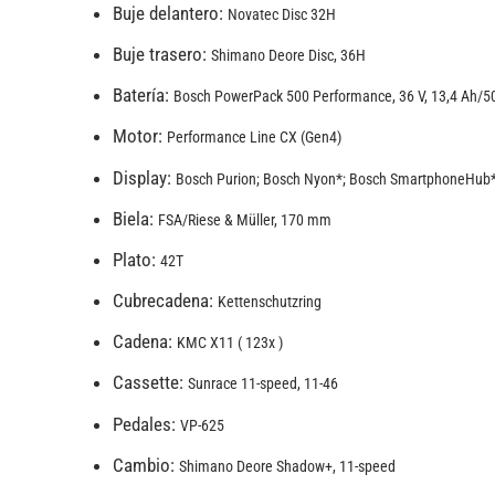
Buje delantero:
Novatec Disc 32H
Buje trasero:
Shimano Deore Disc, 36H
Batería:
Bosch PowerPack 500 Performance, 36 V, 13,4 Ah/5
Motor:
Performance Line CX (Gen4)
Display:
Bosch Purion; Bosch Nyon*; Bosch SmartphoneHub
Biela:
FSA/Riese & Müller, 170 mm
Plato:
42T
Cubrecadena:
Kettenschutzring
Cadena:
KMC X11 ( 123x )
Cassette:
Sunrace 11-speed, 11-46
Pedales:
VP-625
Cambio:
Shimano Deore Shadow+, 11-speed