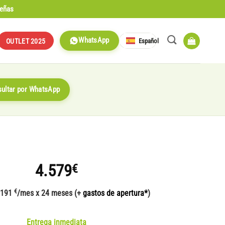
señas
WhatsApp
Español
OUTLET 2025
ultar por WhatsApp
4.579
€
€
 191
/mes x 24 meses (+
gastos de apertura*
)
Entrega inmediata