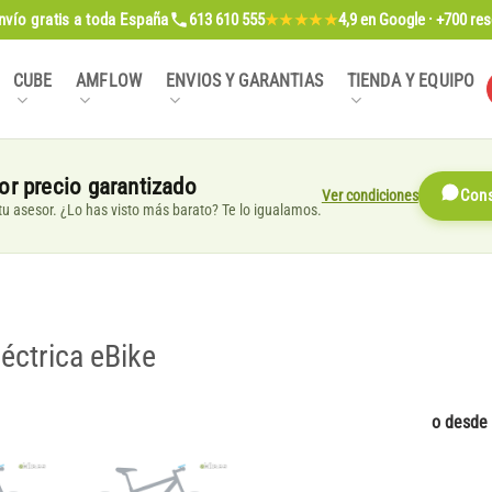
nvío gratis
a toda España
613 610 555
4,9
en Google · +700 re
★★★★★
CUBE
AMFLOW
ENVIOS Y GARANTIAS
TIENDA Y EQUIPO
or precio garantizado
Ver condiciones
Cons
, tu asesor. ¿Lo has visto más barato? Te lo igualamos.
léctrica eBike
o desde