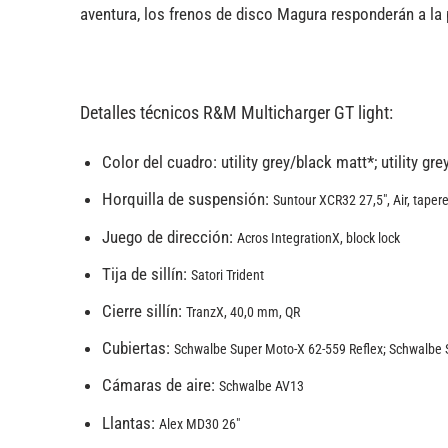
aventura, los frenos de disco Magura responderán a la 
Detalles técnicos R&M Multicharger GT light
:
Color del cuadro:
utility grey/black matt*; utility gr
Horquilla de suspensión:
Suntour XCR32 27,5″, Air, tapere
Juego de dirección:
Acros IntegrationX, block lock
Tija de sillín:
Satori Trident
Cierre sillín:
TranzX, 40,0 mm, QR
Cubiertas:
Schwalbe Super Moto-X 62-559 Reflex; Schwalbe 
Cámaras de aire:
Schwalbe AV13
Llantas:
Alex MD30 26″