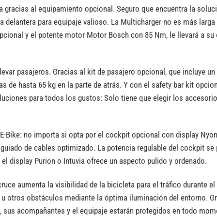
 gracias al equipamiento opcional. Seguro que encuentra la soluci
sa delantera para equipaje valioso. La Multicharger no es más larg
cional y el potente motor Motor Bosch con 85 Nm, le llevará a su
 llevar pasajeros. Gracias al kit de pasajero opcional, que incluy
nas de hasta 65 kg en la parte de atrás. Y con el safety bar kit o
luciones para todos los gustos: Solo tiene que elegir los accesori
 E-Bike: no importa si opta por el cockpit opcional con display Ny
n guiado de cables optimizado. La potencia regulable del cockpit s
el display Purion o Intuvia ofrece un aspecto pulido y ordenado.
cruce aumenta la visibilidad de la bicicleta para el tráfico durante e
s u otros obstáculos mediante la óptima iluminación del entorno. G
jas, sus acompañantes y el equipaje estarán protegidos en todo mom