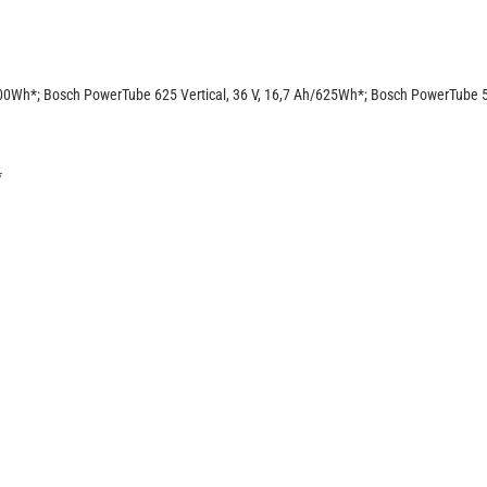
00Wh*; Bosch PowerTube 625 Vertical, 36 V, 16,7 Ah/625Wh*;
Bosch PowerTube 50
*