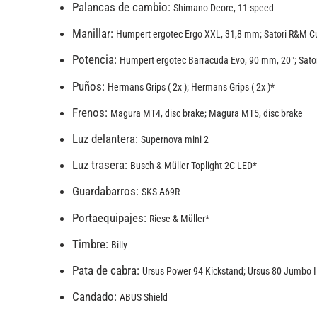
Palancas de cambio:
Shimano Deore, 11-speed
Manillar:
Humpert ergotec Ergo XXL, 31,8 mm; Satori R&M C
Potencia:
Humpert ergotec Barracuda Evo, 90 mm, 20°; Sator
Puños:
Hermans Grips ( 2x ); Hermans Grips ( 2x )*
Frenos:
Magura MT4, disc brake; Magura MT5, disc brake
Luz delantera:
Supernova mini 2
Luz trasera:
Busch & Müller Toplight 2C LED*
Guardabarros:
SKS A69R
Portaequipajes:
Riese & Müller*
Timbre:
Billy
Pata de cabra:
Ursus Power 94 Kickstand; Ursus 80 Jumbo II
Candado:
ABUS Shield