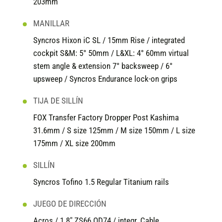
203mm
MANILLAR
Syncros Hixon iC SL / 15mm Rise / integrated
cockpit S&M: 5° 50mm / L&XL: 4° 60mm virtual
stem angle & extension 7° backsweep / 6°
upsweep / Syncros Endurance lock-on grips
TIJA DE SILLÍN
FOX Transfer Factory Dropper Post Kashima
31.6mm / S size 125mm / M size 150mm / L size
175mm / XL size 200mm
SILLÍN
Syncros Tofino 1.5 Regular Titanium rails
JUEGO DE DIRECCIÓN
Acros / 1.8" ZS66 OD74 / integr. Cable