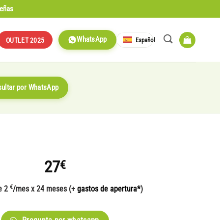
señas
WhatsApp
Español
OUTLET 2025
ultar por WhatsApp
27
€
€
e 2
/mes x 24 meses (+
gastos de apertura*
)