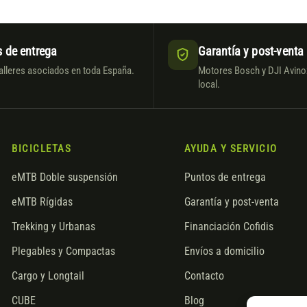
 de entrega
Garantía y post-venta
alleres asociados en toda España.
Motores Bosch y DJI Avinox
local.
BICICLETAS
AYUDA Y SERVICIO
eMTB Doble suspensión
Puntos de entrega
eMTB Rígidas
Garantía y post-venta
Trekking y Urbanas
Financiación Cofidis
Plegables y Compactas
Envíos a domicilio
Cargo y Longtail
Contacto
CUBE
Blog