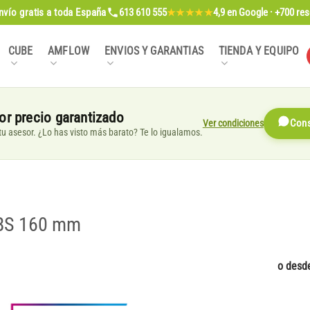
nvío gratis
a toda España
613 610 555
4,9
en Google · +700 re
★★★★★
CUBE
AMFLOW
ENVIOS Y GARANTIAS
TIENDA Y EQUIPO
or precio garantizado
Ver condiciones
Cons
, tu asesor. ¿Lo has visto más barato? Te lo igualamos.
ABS 160 mm
o desd