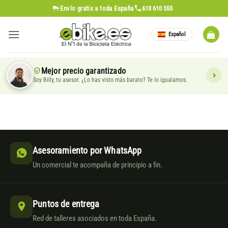
Saltar
Envío gratis
a toda España
613 610 555
al
contenido
Español
Mejor precio garantizado
Soy Billy, tu asesor. ¿Lo has visto más barato? Te lo igualamos.
Asesoramiento por WhatsApp
Un comercial te acompaña de principio a fin.
Puntos de entrega
Red de talleres asociados en toda España.