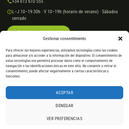
+34 613 610 555
L–J 10–19:30h · V 10–19h (horario de verano) · Sábados
cerrado
Escríbenos por WhatsApp
Gestionar consentimiento
Para ofrecer las mejores experiencias, utilizamos tecnologías como las cookies
para almacenar y/o acceder a la información del dispositivo. El consentimiento de
© 2026 Ebike.es
Aviso legal
Política de cookies
estas tecnologías nos permitirá procesar datos como el comportamiento de
navegación o las identificaciones únicas en este sitio. No consentir o retirar el
VISA
Mastercard
Transferencia
Cofidis
consentimiento, puede afectar negativamente a ciertas características y
funciones.
* Financiación instantánea con Cofidis hasta 6.000 € sin intereses.
Gasto de apertura: 4% hasta 18 meses y 7% a 24 meses. Consulta
todos
ACEPTAR
los detalles
por WhatsApp.
DENEGAR
* Los modelos con entrega inmediata se envían 24 h laborables tras el
pago; los de bajo pedido se confirman con un asesor. Si no fuera posible
VER PREFERENCIAS
servir el producto, se devuelve el importe sin coste. La información de
4,9
componentes es orientativa; los fabricantes pueden sustituir elementos