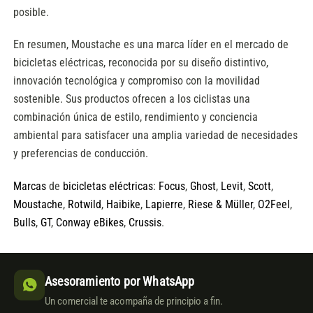
posible.
En resumen, Moustache es una marca líder en el mercado de
bicicletas eléctricas, reconocida por su diseño distintivo,
innovación tecnológica y compromiso con la movilidad
sostenible. Sus productos ofrecen a los ciclistas una
combinación única de estilo, rendimiento y conciencia
ambiental para satisfacer una amplia variedad de necesidades
y preferencias de conducción.
Marcas
de
bicicletas eléctricas
:
Focus
,
Ghost
,
Levit
,
Scott
,
Moustache
,
Rotwild
,
Haibike
,
Lapierre
,
Riese & Müller
,
O2Feel
,
Bulls
,
GT
,
Conway eBikes
,
Crussis
.
Asesoramiento por WhatsApp
Un comercial te acompaña de principio a fin.