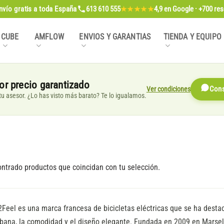
nvío gratis
a toda España
613 610 555
4,9
en Google · +700 re
★★★★★
CUBE
AMFLOW
ENVIOS Y GARANTIAS
TIENDA Y EQUIPO
or precio garantizado
Ver condiciones
Cons
, tu asesor. ¿Lo has visto más barato? Te lo igualamos.
ntrado productos que coincidan con tu selección.
Feel es una marca francesa de bicicletas eléctricas que se ha desta
bana, la comodidad y el diseño elegante. Fundada en 2009 en Marsell