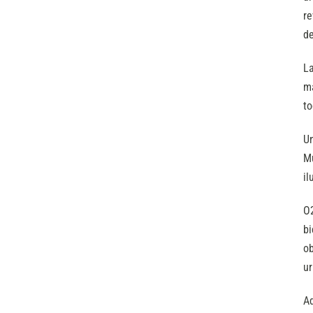
re
de
La
ma
to
Un
Mu
il
O2
bi
ob
ur
Ad