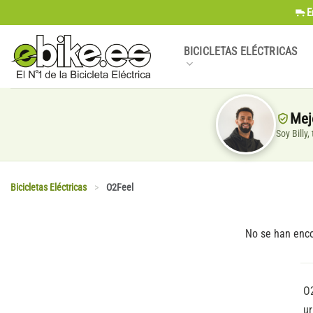
Saltar
E
al
contenido
BICICLETAS ELÉCTRICAS
Mej
Soy Billy
Bicicletas Eléctricas
>
O2Feel
No se han enco
O2
ur