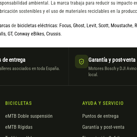
sponsabilidad ambiental. La marca trabaja para reducir su impacto e
bricación sostenibles y el uso de materiales reciclables en la producc
arcas
de
bicicletas eléctricas
:
Focus
,
Ghost
,
Levit
,
Scott
,
Moustache
,
R
lls
,
GT
,
Conway eBikes
,
Crussis
.
 de entrega
Garantía y post-venta
alleres asociados en toda España.
Motores Bosch y DJI Avinox
local.
BICICLETAS
AYUDA Y SERVICIO
eMTB Doble suspensión
Puntos de entrega
eMTB Rígidas
Garantía y post-venta