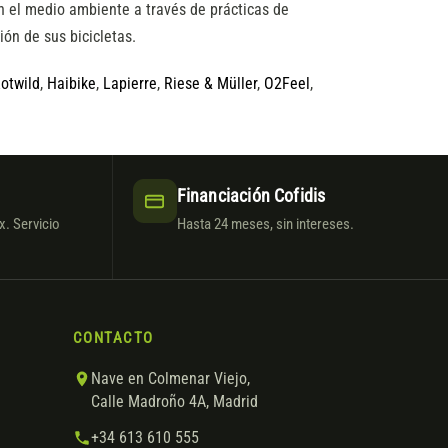
n el medio ambiente a través de prácticas de
ión de sus bicicletas.
otwild
,
Haibike
,
Lapierre
,
Riese & Müller
,
O2Feel
,
Financiación Cofidis
. Servicio
Hasta 24 meses, sin intereses.
CONTACTO
Nave en Colmenar Viejo,
Calle Madroño 4A, Madrid
+34 613 610 555