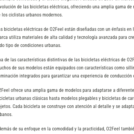
volución de las bicicletas eléctricas, ofreciendo una amplia gama d
 los ciclistas urbanos modernos.
s bicicletas eléctricas de O2Feel están diseñadas con un énfasis en l
rca utiliza materiales de alta calidad y tecnología avanzada para cre
do tipo de condiciones urbanas.
a de las características distintivas de las bicicletas eléctricas de O
chos de sus modelos están equipados con características como sill
uminación integrados para garantizar una experiencia de conducción 
Feel ofrece una amplia gama de modelos para adaptarse a diferentes
cicletas urbanas clásicas hasta modelos plegables y bicicletas de ca
jetos. Cada bicicleta se construye con atención al detalle y se adapta
banos.
emás de su enfoque en la comodidad y la practicidad, O2Feel también