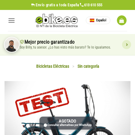
Saltar
Envío gratis
a toda España
613 610 555
al
contenido
Español
Mejor precio garantizado
Soy Billy, tu asesor. ¿Lo has visto más barato? Te lo igualamos.
Bicicletas Eléctricas
>
Sin categoría
AGOTADO
Consultar alternativas por WhatsApp