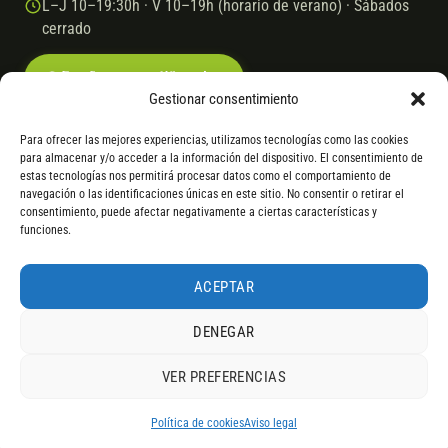
L–J 10–19:30h · V 10–19h (horario de verano) · Sábados
cerrado
Escríbenos por WhatsApp
Gestionar consentimiento
Para ofrecer las mejores experiencias, utilizamos tecnologías como las cookies
para almacenar y/o acceder a la información del dispositivo. El consentimiento de
© 2026 Ebike.es
Aviso legal
Política de cookies
estas tecnologías nos permitirá procesar datos como el comportamiento de
navegación o las identificaciones únicas en este sitio. No consentir o retirar el
VISA
Mastercard
Transferencia
Cofidis
consentimiento, puede afectar negativamente a ciertas características y
funciones.
* Financiación instantánea con Cofidis hasta 6.000 € sin intereses.
Gasto de apertura: 4% hasta 18 meses y 7% a 24 meses. Consulta
todos
ACEPTAR
los detalles
por WhatsApp.
DENEGAR
* Los modelos con entrega inmediata se envían 24 h laborables tras el
pago; los de bajo pedido se confirman con un asesor. Si no fuera posible
VER PREFERENCIAS
servir el producto, se devuelve el importe sin coste. La información de
4,9
componentes es orientativa; los fabricantes pueden sustituir elementos
RESEÑAS DE
G
O
O
G
L
E
por otros equivalentes o superiores.
Política de cookies
Aviso legal