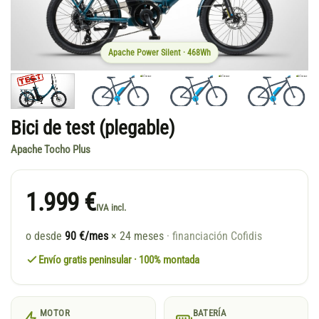
Apache Power Silent · 468Wh
Bici de test (plegable)
Apache Tocho Plus
1.999 €
IVA incl.
o desde
90 €/mes
× 24 meses
· financiación Cofidis
Envío gratis peninsular · 100% montada
MOTOR
BATERÍA