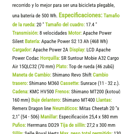
recorrido y lo mejor para ser una bicicleta plegable,
Especificaciones:
una batería de 500 Wh.
Tamaño
de la rueda:
20 "
Tamaño del cuadro:
17.4 "
Transmisión:
8 velocidades
Motor:
Apache Power
Silent
Batería:
Apache Power S2 13 Ah (468 Wh)
Cargador:
Apache Power 2A
Display:
LCD Apache
Power Codac
Horquilla:
SR Suntour Mobie A32 Cargo
Air 15QLC32 (70 mm)
Plato:
Top de rueda (46 zubů)
Maneta de Cambio:
Shimano Revo Shift
Cambio
trasero:
Shimano M360
Cassette:
Sunrace (11 - 32 z.).
Cadena:
KMC HV500
Frenos:
Shimano MT200 (kotouč
160 mm)
Buje delantero:
Shimano MT400
Llantas:
Remerx Dragon line
Neumáticos:
Mitas Cheetah 20 "x
2,1" (54 - 506)
Manillar:
Especificación 25,4 x 580 mm
Puños:
Herrmans DD29
Tija de sillín:
27,2 x 300 mm
Sillín:
Selle Royal Hertz
Max. peso total permitido:
130