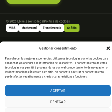
© 2026 Ebike.es
Aviso legal
Política de cookies
VISA
Mastercard
Transferencia
Cofidis
* Financiación instantánea con Cofidis hasta 6.000 € sin intereses.
Gestionar consentimiento
Gasto de apertura: 4% hasta 18 meses y 7% a 24 meses. Consulta
todos
los detalles
por WhatsApp.
Para ofrecer las mejores experiencias, utilizamos tecnologías como las cookies para
* Los modelos con entrega inmediata se envían 24 h laborables tras el
almacenar y/o acceder a la información del dispositivo. El consentimiento de estas
pago; los de bajo pedido se confirman con un asesor. Si no fuera posible
tecnologías nos permitirá procesar datos como el comportamiento de navegación o
las identificaciones únicas en este sitio. No consentir o retirar el consentimiento,
servir el producto, se devuelve el importe sin coste. La información de
puede afectar negativamente a ciertas características y funciones.
componentes es orientativa; los fabricantes pueden sustituir elementos
por otros equivalentes o superiores.
ACEPTAR
DENEGAR