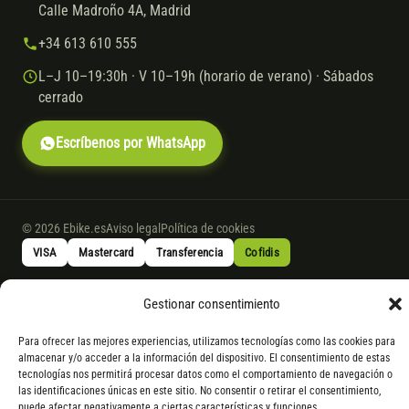
Calle Madroño 4A, Madrid
+34 613 610 555
L–J 10–19:30h · V 10–19h (horario de verano) · Sábados
cerrado
Escríbenos por WhatsApp
© 2026 Ebike.es
Aviso legal
Política de cookies
VISA
Mastercard
Transferencia
Cofidis
Gestionar consentimiento
* Financiación instantánea con Cofidis hasta 6.000 € sin intereses.
Gasto de apertura: 4% hasta 18 meses y 7% a 24 meses. Consulta
todos
Para ofrecer las mejores experiencias, utilizamos tecnologías como las cookies para
los detalles
por WhatsApp.
almacenar y/o acceder a la información del dispositivo. El consentimiento de estas
tecnologías nos permitirá procesar datos como el comportamiento de navegación o
* Los modelos con entrega inmediata se envían 24 h laborables tras el
las identificaciones únicas en este sitio. No consentir o retirar el consentimiento,
pago; los de bajo pedido se confirman con un asesor. Si no fuera posible
puede afectar negativamente a ciertas características y funciones.