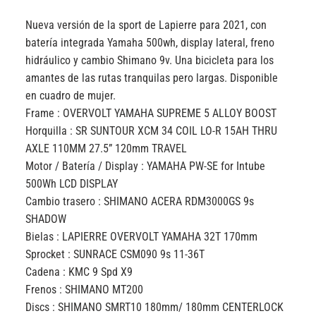
Nueva versión de la sport de Lapierre para 2021, con
batería integrada Yamaha 500wh, display lateral, freno
hidráulico y cambio Shimano 9v. Una bicicleta para los
amantes de las rutas tranquilas pero largas. Disponible
en cuadro de mujer.
Frame :
OVERVOLT YAMAHA SUPREME 5 ALLOY BOOST
Horquilla :
SR SUNTOUR XCM 34 COIL LO-R 15AH THRU
AXLE 110MM 27.5” 120mm TRAVEL
Motor / Batería / Display :
YAMAHA PW-SE for Intube
500Wh LCD DISPLAY
Cambio trasero :
SHIMANO ACERA RDM3000GS 9s
SHADOW
Bielas :
LAPIERRE OVERVOLT YAMAHA 32T 170mm
Sprocket :
SUNRACE CSM090 9s 11-36T
Cadena :
KMC 9 Spd X9
Frenos :
SHIMANO MT200
Discs :
SHIMANO SMRT10 180mm/ 180mm CENTERLOCK