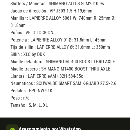
Shifters / Manetas :
SHIMANO ALTUS SLM2010 9s
Juego de dirección :
VP-J303 1.5 H:19,6mm
Manillar :
LAPIERRE ALLOY 6061 W: 740mm R: 25mm Ø:
31.8mm
Puños :
VELO LOCK-ON
Potencia :
LAPIERRE ALLOY 0° Ø: 31.8mm L: 45mm
Tija de sillín :
LAPIERRE ALLOY Ø: 31.6mm L: 350mm
Sillín :
XLC by DDK
Muelle delantero :
SHIMANO MT400 BOOST THRU AXLE
Muelle trasero :
SHIMANO MT400 BOOST THRU AXLE
Llantas :
LAPIERRE eAM+ 32H 584-35c
Neumáticos :
SCHWALBE SMART SAM K-GUARD 27.5×2.6
Pedales :
FPD NW-91K
Peso :
n/c
Tamaño :
S, M, L, XL
Asesoramiento por WhatsApp