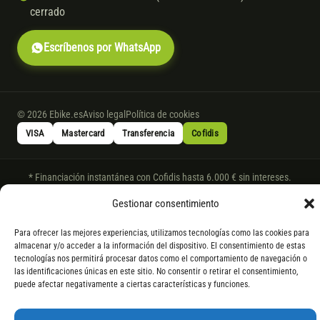
cerrado
Escríbenos por WhatsApp
© 2026 Ebike.es
Aviso legal
Política de cookies
VISA
Mastercard
Transferencia
Cofidis
* Financiación instantánea con Cofidis hasta 6.000 € sin intereses.
Gasto de apertura: 4% hasta 18 meses y 7% a 24 meses. Consulta
todos
Gestionar consentimiento
los detalles
por WhatsApp.
* Los modelos con entrega inmediata se envían 24 h laborables tras el
Para ofrecer las mejores experiencias, utilizamos tecnologías como las cookies para
almacenar y/o acceder a la información del dispositivo. El consentimiento de estas
pago; los de bajo pedido se confirman con un asesor. Si no fuera posible
tecnologías nos permitirá procesar datos como el comportamiento de navegación o
servir el producto, se devuelve el importe sin coste. La información de
las identificaciones únicas en este sitio. No consentir o retirar el consentimiento,
componentes es orientativa; los fabricantes pueden sustituir elementos
puede afectar negativamente a ciertas características y funciones.
por otros equivalentes o superiores.