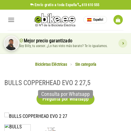
Saltar
Envío gratis
a toda España
613 610 555
al
contenido
Español
Mejor precio garantizado
Soy Billy, tu asesor. ¿Lo has visto más barato? Te lo igualamos.
Bicicletas Eléctricas
>
Sin categoría
BULLS COPPERHEAD EVO 2 27,5
Consulta por Whatsapp
Pregunta por Whatsapp