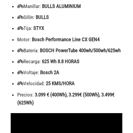
Manillar:
BULLS ALUMINIUM
Sillín:
BULLS
Tija:
STYX
Motor:
Bosch Performance Line CX GEN4
Batería:
BOSCH PowerTube 400wh/500wh/625wh
Recarga:
625 Wh 8.8 HORAS
Voltaje:
Bosch 2A
Velocidad:
25 KMS/HORA
Precios:
3.099 € (400Wh), 3.299€ (500Wh), 3.499€
(625Wh)