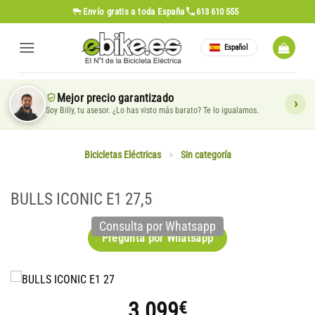
Saltar
Envío gratis
a toda España
613 610 555
al
contenido
Español
Mejor precio garantizado
Soy Billy, tu asesor. ¿Lo has visto más barato? Te lo igualamos.
Bicicletas Eléctricas
>
Sin categoría
BULLS ICONIC E1 27,5
Consulta por Whatsapp
Pregunta por Whatsapp
3.099
€