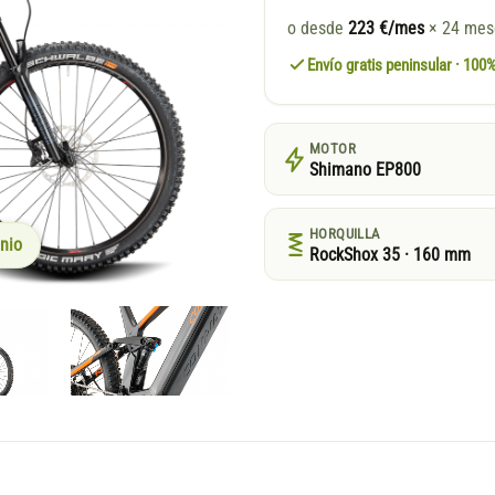
o desde
223 €/mes
× 24 me
Envío gratis peninsular · 10
MOTOR
Shimano EP800
HORQUILLA
nio
RockShox 35 · 160 mm