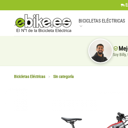
Saltar
E
al
contenido
BICICLETAS ELÉCTRICAS
Mej
Soy Billy
Bicicletas Eléctricas
>
Sin categoría