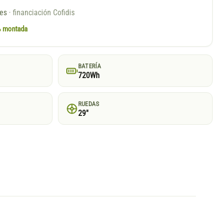
ses
· financiación Cofidis
0% montada
BATERÍA
720Wh
RUEDAS
29"