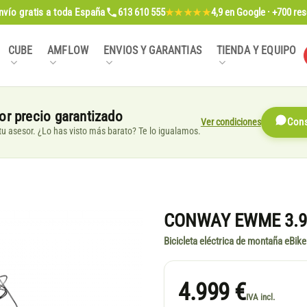
nvío gratis
a toda España
613 610 555
4,9
en Google · +700 re
★★★★★
CUBE
AMFLOW
ENVIOS Y GARANTIAS
TIENDA Y EQUIPO
or precio garantizado
Ver condiciones
Cons
, tu asesor. ¿Lo has visto más barato? Te lo igualamos.
CONWAY EWME 3.9
Bicicleta eléctrica de montaña eBike
4.999 €
IVA incl.