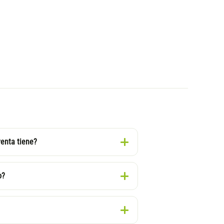
venta tiene?
o?