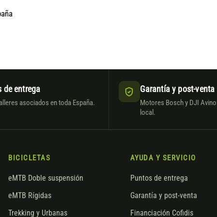
paña
 de entrega
Garantía y post-venta
alleres asociados en toda España.
Motores Bosch y DJI Avinox
local.
BICICLETAS
AYUDA Y SERVICIO
eMTB Doble suspensión
Puntos de entrega
eMTB Rígidas
Garantía y post-venta
Trekking y Urbanas
Financiación Cofidis