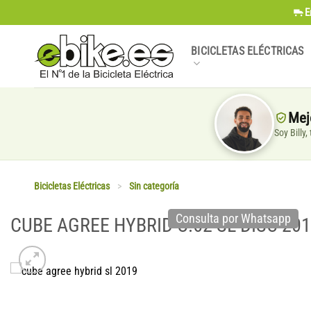
Saltar
E
al
contenido
BICICLETAS ELÉCTRICAS
Mej
Soy Billy
Bicicletas Eléctricas
>
Sin categoría
Consulta por Whatsapp
CUBE AGREE HYBRID C:62 SL DISC 2019