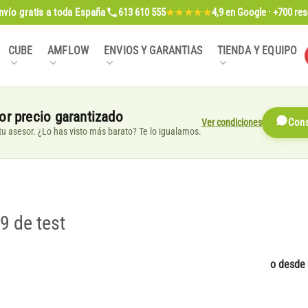
nvío gratis
a toda España
613 610 555
4,9
en Google · +700 re
★★★★★
CUBE
AMFLOW
ENVIOS Y GARANTIAS
TIENDA Y EQUIPO
or precio garantizado
Ver condiciones
Cons
, tu asesor. ¿Lo has visto más barato? Te lo igualamos.
 de test
o desde