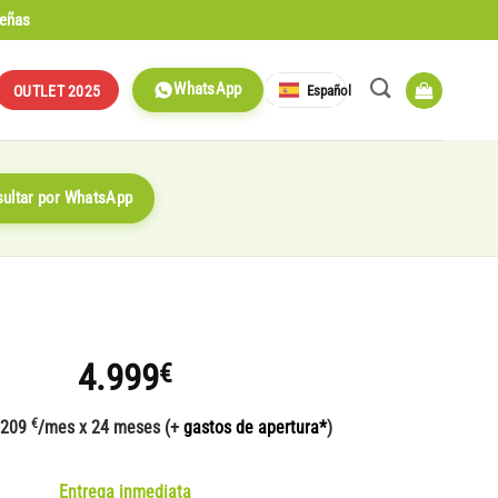
señas
WhatsApp
Español
OUTLET 2025
ultar por WhatsApp
4.999
€
€
 209
/mes x 24 meses (+
gastos de apertura*
)
Entrega inmediata