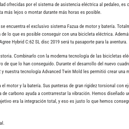
idad ofrecidas por el sistema de asistencia eléctrica al pedaleo, es 
ta más lejos o montar durante más horas es posible.
 se encuentra el exclusivo sistema Fazua de motor y batería. Totalm
a de lo que es posible conseguir con una bicicleta eléctrica. Adem
Agree Hybrid C:62 SL disc 2019 será tu pasaporte para la aventura.
historia. Combinarlo con la moderna tecnología de las bicicletas eléc
o de que lo han conseguido. Durante el desarrollo del nuevo cuadr
2 y nuestra tecnología Advanced Twin Mold les permitió crear una
rga el motor y la batería. Sus punteras de gran rigidez torsional con 
lla de carbono ayuda a contrarrestar la vibración. Hemos diseñado u
tivo era la integración total, y eso es justo lo que hemos consegui
al.