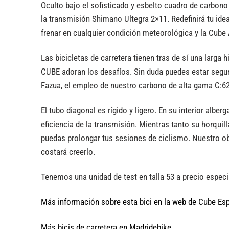
Oculto bajo el sofisticado y esbelto cuadro de carbono
la transmisión Shimano Ultegra 2×11. Redefinirá tu ide
frenar en cualquier condición meteorológica y la Cube 
Las bicicletas de carretera tienen tras de sí una larga 
CUBE adoran los desafíos. Sin duda puedes estar segur
Fazua, el empleo de nuestro carbono de alta gama C:6
El tubo diagonal es rígido y ligero. En su interior albe
eficiencia de la transmisión. Mientras tanto su horqui
puedas prolongar tus sesiones de ciclismo. Nuestro obje
costará creerlo.
Tenemos una unidad de test en talla 53 a precio especi
Más información sobre esta bici en la web de Cube Es
Más bicis de carretera en Madridebike