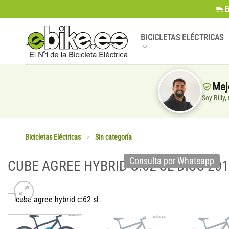
Saltar
E
al
contenido
BICICLETAS ELÉCTRICAS
Mej
Soy Billy
Bicicletas Eléctricas
>
Sin categoría
Consulta por Whatsapp
CUBE AGREE HYBRID C:62 SL DISC 20