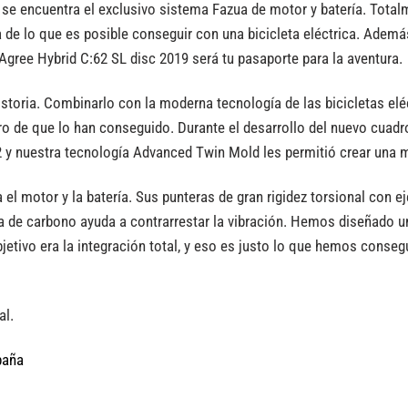
 se encuentra el exclusivo sistema Fazua de motor y batería. Totalm
a de lo que es posible conseguir con una bicicleta eléctrica. Adem
Agree Hybrid C:62 SL disc 2019 será tu pasaporte para la aventura.
historia. Combinarlo con la moderna tecnología de las bicicletas eléc
o de que lo han conseguido. Durante el desarrollo del nuevo cuadr
2 y nuestra tecnología Advanced Twin Mold les permitió crear una
rga el motor y la batería. Sus punteras de gran rigidez torsional con 
lla de carbono ayuda a contrarrestar la vibración. Hemos diseñado u
tivo era la integración total, y eso es justo lo que hemos consegui
al.
paña