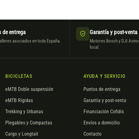
 de entrega
Garantía y post-venta
alleres asociados en toda España.
Motores Bosch y DJI Avinox
local.
BICICLETAS
AYUDA Y SERVICIO
eMTB Doble suspensión
Puntos de entrega
eMTB Rígidas
Garantía y post-venta
Trekking y Urbanas
Financiación Cofidis
Plegables y Compactas
Envíos a domicilio
Cargo y Longtail
Contacto