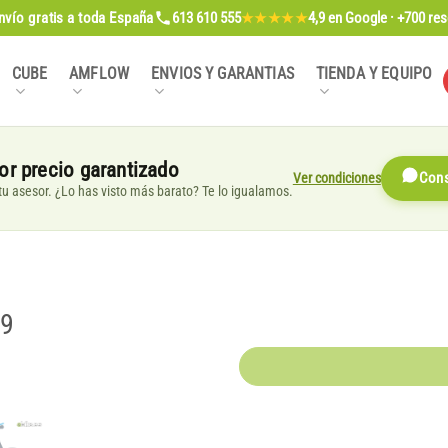
nvío gratis
a toda España
613 610 555
4,9
en Google · +700 re
★★★★★
CUBE
AMFLOW
ENVIOS Y GARANTIAS
TIENDA Y EQUIPO
or precio garantizado
Ver condiciones
Cons
, tu asesor. ¿Lo has visto más barato? Te lo igualamos.
19