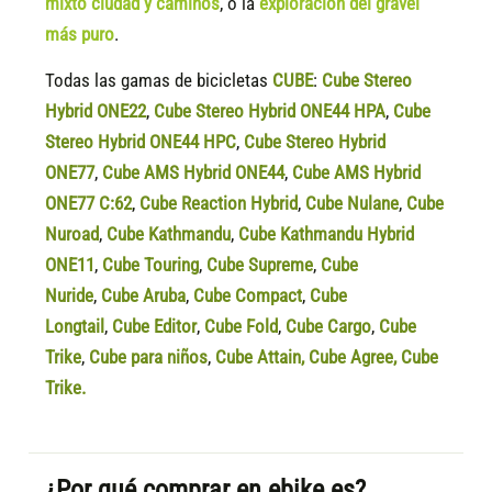
mixto ciudad y caminos
, o la
exploración del gravel
más puro
.
Todas las gamas de bicicletas
CUBE
:
Cube Stereo
Hybrid ONE22
,
Cube Stereo Hybrid ONE44 HPA
,
Cube
Stereo Hybrid ONE44 HPC
,
Cube Stereo Hybrid
ONE77
,
Cube AMS Hybrid ONE44
,
Cube AMS Hybrid
ONE77 C:62
,
Cube Reaction Hybrid
,
Cube Nulane
,
Cube
Nuroad
,
Cube Kathmandu
,
Cube Kathmandu Hybrid
ONE11
,
Cube Touring
,
Cube Supreme
,
Cube
Nuride
,
Cube Aruba
,
Cube Compact
,
Cube
Longtail
,
Cube Editor
,
Cube Fold
,
Cube Cargo
,
Cube
Trike
,
Cube para niños
,
Cube Attain
,
Cube Agree
,
Cube
Trike.
¿Por qué comprar en ebike.es?