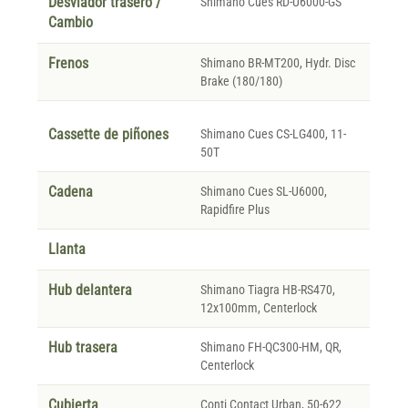
Desviador trasero /
Shimano Cues RD-U6000-GS
Cambio
Frenos
Shimano BR-MT200, Hydr. Disc
Brake (180/180)
Cassette de piñones
Shimano Cues CS-LG400, 11-
50T
Cadena
Shimano Cues SL-U6000,
Rapidfire Plus
Llanta
Hub delantera
Shimano Tiagra HB-RS470,
12x100mm, Centerlock
Hub trasera
Shimano FH-QC300-HM, QR,
Centerlock
Cubierta
Conti Contact Urban, 50-622