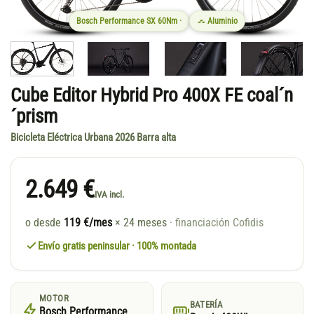
Bosch Performance SX 60Nm ·
Aluminio
Cube Editor Hybrid Pro 400X FE coal´n
´prism
Bicicleta Eléctrica Urbana 2026 Barra alta
2.649 €
IVA incl.
o desde
119 €/mes
× 24 meses
· financiación Cofidis
Envío gratis peninsular · 100% montada
MOTOR
BATERÍA
Bosch Performance