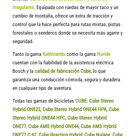
irregulares
. Equipada con ruedas de mayor taco y un
cambio de montaña, ofrece un extra de tracción y
control que la hace perfecta para rutas mixtas, pistas
forestales o senderos donde se necesita más agarre y
seguridad.
Tanto la gama
Kathmandu
como la gama
Nuride
cuentan con la fiabilidad de la asistencia eléctrica
Bosch y la
calidad de fabricación Cube
, lo que
garantiza una conducción cómoda, segura y duradera
en cualquier tipo de aventura.
Todas las gamas de bicicletas
CUBE
:
Cube Stereo
Hybrid ONE22
,
Cube Stereo Hybrid ONE44 HPA
,
Cube
Stereo Hybrid ONE44 HPC
,
Cube Stereo Hybrid
ONE77
,
Cube AMS Hybrid ONE44
,
Cube AMS Hybrid
ONE77 C:62
,
Cube Reaction Hybrid
,
Cube Nulane
,
Cube