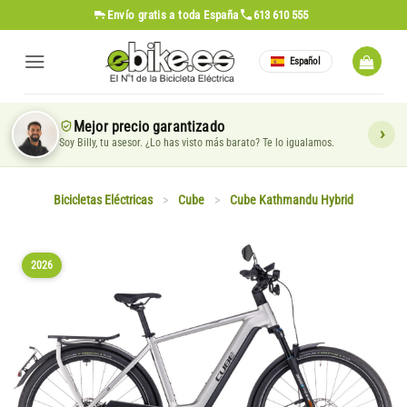
Saltar
Envío gratis
a toda España
613 610 555
al
contenido
Español
Mejor precio garantizado
Soy Billy, tu asesor. ¿Lo has visto más barato? Te lo igualamos.
Bicicletas Eléctricas
>
Cube
>
Cube Kathmandu Hybrid
2026