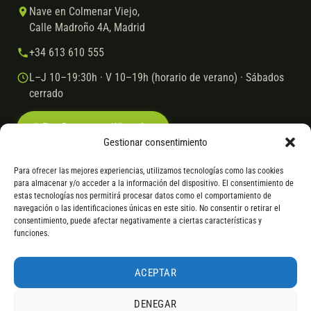
Nave en Colmenar Viejo,
Calle Madroño 4A, Madrid
+34 613 610 555
L–J 10–19:30h · V 10–19h (horario de verano) · Sábados
cerrado
Escríbenos por WhatsApp
Gestionar consentimiento
Para ofrecer las mejores experiencias, utilizamos tecnologías como las cookies
para almacenar y/o acceder a la información del dispositivo. El consentimiento de
© 2026 Ebike.es
Aviso legal
Política de cookies
estas tecnologías nos permitirá procesar datos como el comportamiento de
navegación o las identificaciones únicas en este sitio. No consentir o retirar el
VISA
Mastercard
Transferencia
Cofidis
consentimiento, puede afectar negativamente a ciertas características y
funciones.
* Financiación instantánea con Cofidis hasta 6.000 € sin intereses.
Gasto de apertura: 4% hasta 18 meses y 7% a 24 meses. Consulta
todos
ACEPTAR
los detalles
por WhatsApp.
DENEGAR
* Los modelos con entrega inmediata se envían 24 h laborables tras el