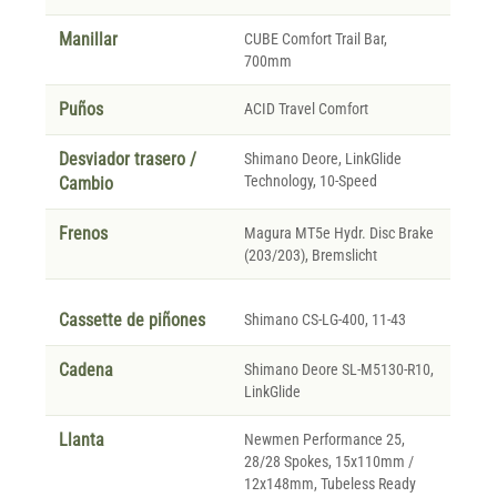
Manillar
CUBE Comfort Trail Bar,
700mm
Puños
ACID Travel Comfort
Desviador trasero /
Shimano Deore, LinkGlide
Technology, 10-Speed
Cambio
Frenos
Magura MT5e Hydr. Disc Brake
(203/203), Bremslicht
Cassette de piñones
Shimano CS-LG-400, 11-43
Cadena
Shimano Deore SL-M5130-R10,
LinkGlide
Llanta
Newmen Performance 25,
28/28 Spokes, 15x110mm /
12x148mm, Tubeless Ready