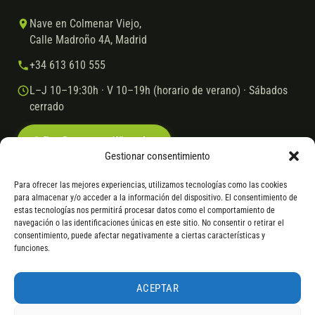
Nave en Colmenar Viejo,
Calle Madroño 4A, Madrid
+34 613 610 555
L–J 10–19:30h · V 10–19h (horario de verano) · Sábados
cerrado
Escríbenos por WhatsApp
Gestionar consentimiento
Para ofrecer las mejores experiencias, utilizamos tecnologías como las cookies
para almacenar y/o acceder a la información del dispositivo. El consentimiento de
© 2026 Ebike.es
Aviso legal
Política de cookies
estas tecnologías nos permitirá procesar datos como el comportamiento de
navegación o las identificaciones únicas en este sitio. No consentir o retirar el
VISA
Mastercard
Transferencia
Cofidis
consentimiento, puede afectar negativamente a ciertas características y
funciones.
* Financiación instantánea con Cofidis hasta 6.000 € sin intereses.
Gasto de apertura: 4% hasta 18 meses y 7% a 24 meses. Consulta
todos
ACEPTAR
los detalles
por WhatsApp.