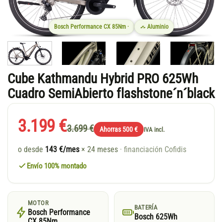
Bosch Performance CX 85Nm ·
Aluminio
Cube Kathmandu Hybrid PRO 625Wh
Cuadro SemiAbierto flashstone´n´black
3.199 €
3.699 €
Ahorras 500 €
IVA incl.
o desde
143 €/mes
× 24 meses
· financiación Cofidis
Envío 100% montado
MOTOR
BATERÍA
Bosch Performance
Bosch 625Wh
CX 85Nm