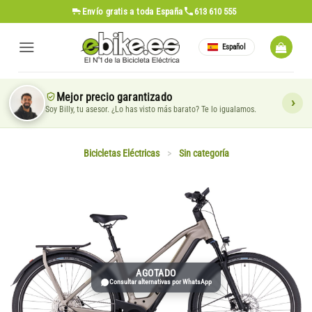
Saltar
Envío gratis
a toda España
613 610 555
al
contenido
Español
Mejor precio garantizado
Soy Billy, tu asesor. ¿Lo has visto más barato? Te lo igualamos.
Bicicletas Eléctricas
>
Sin categoría
AGOTADO
Consultar alternativas por WhatsApp