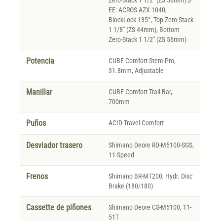
Zero-Stack 1 1/2" (ZS 56mm) //
EE: ACROS AZX-1040,
BlockLock 135°, Top Zero-Stack
1 1/8" (ZS 44mm), Bottom
Zero-Stack 1 1/2" (ZS 56mm)
Potencia
CUBE Comfort Stem Pro,
31.8mm, Adjustable
Manillar
CUBE Comfort Trail Bar,
700mm
Puños
ACID Travel Comfort
Desviador trasero
Shimano Deore RD-M5100-SGS,
11-Speed
Frenos
Shimano BR-MT200, Hydr. Disc
Brake (180/180)
Cassette de piñones
Shimano Deore CS-M5100, 11-
51T