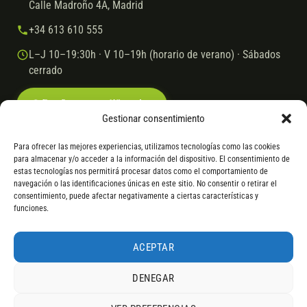
Calle Madroño 4A, Madrid
+34 613 610 555
L–J 10–19:30h · V 10–19h (horario de verano) · Sábados
cerrado
Escríbenos por WhatsApp
Gestionar consentimiento
Para ofrecer las mejores experiencias, utilizamos tecnologías como las cookies
para almacenar y/o acceder a la información del dispositivo. El consentimiento de
© 2026 Ebike.es
Aviso legal
Política de cookies
estas tecnologías nos permitirá procesar datos como el comportamiento de
navegación o las identificaciones únicas en este sitio. No consentir o retirar el
VISA
Mastercard
Transferencia
Cofidis
consentimiento, puede afectar negativamente a ciertas características y
funciones.
* Financiación instantánea con Cofidis hasta 6.000 € sin intereses.
Gasto de apertura: 4% hasta 18 meses y 7% a 24 meses. Consulta
todos
ACEPTAR
los detalles
por WhatsApp.
DENEGAR
* Los modelos con entrega inmediata se envían 24 h laborables tras el
pago; los de bajo pedido se confirman con un asesor. Si no fuera posible