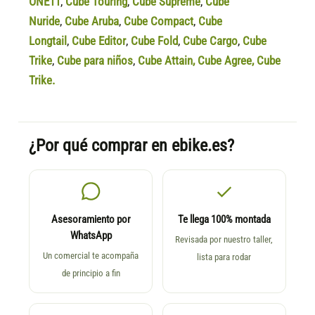
ONE11
,
Cube Touring
,
Cube Supreme
,
Cube
Nuride
,
Cube Aruba
,
Cube Compact
,
Cube
Longtail
,
Cube Editor
,
Cube Fold
,
Cube Cargo
,
Cube
Trike
,
Cube para niños
,
Cube Attain
,
Cube Agree
,
Cube
Trike.
¿Por qué comprar en ebike.es?
Asesoramiento por
Te llega 100% montada
WhatsApp
Revisada por nuestro taller,
Un comercial te acompaña
lista para rodar
de principio a fin