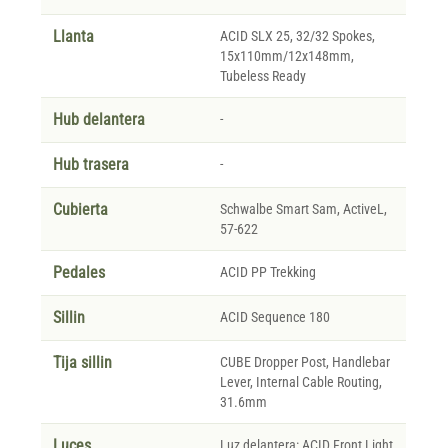
Llanta
ACID SLX 25, 32/32 Spokes,
15x110mm/12x148mm,
Tubeless Ready
Hub delantera
-
Hub trasera
-
Cubierta
Schwalbe Smart Sam, ActiveL,
57-622
Pedales
ACID PP Trekking
Sillin
ACID Sequence 180
Tija sillin
CUBE Dropper Post, Handlebar
Lever, Internal Cable Routing,
31.6mm
Luces
Luz delantera: ACID Front Light