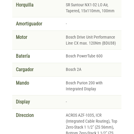
Horquilla
SR Suntour NX1-32 LO Air,
Tapered, 15x110mm, 100mm
Amortiguador
-
Motor
Bosch Drive Unit Performance
Line CX max. 120Nm (BDU38)
Batería
Bosch PowerTube 600
Cargador
Bosch 2A
Mando
Bosch Purion 200 with
Integrated Display
Display
-
Direccion
ACROS AZF-1035, ICR
(Integrated Cable Routing), Top
Zero-Stack 1 1/2" (ZS 56mm),
Bottom Zero-Stack 1 1/2" (ZS