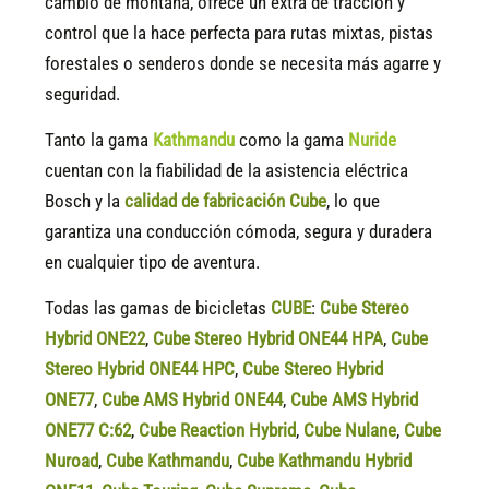
cambio de montaña, ofrece un extra de tracción y
control que la hace perfecta para rutas mixtas, pistas
forestales o senderos donde se necesita más agarre y
seguridad.
Tanto la gama
Kathmandu
como la gama
Nuride
cuentan con la fiabilidad de la asistencia eléctrica
Bosch y la
calidad de fabricación Cube
, lo que
garantiza una conducción cómoda, segura y duradera
en cualquier tipo de aventura.
Todas las gamas de bicicletas
CUBE
:
Cube Stereo
Hybrid ONE22
,
Cube Stereo Hybrid ONE44 HPA
,
Cube
Stereo Hybrid ONE44 HPC
,
Cube Stereo Hybrid
ONE77
,
Cube AMS Hybrid ONE44
,
Cube AMS Hybrid
ONE77 C:62
,
Cube Reaction Hybrid
,
Cube Nulane
,
Cube
Nuroad
,
Cube Kathmandu
,
Cube Kathmandu Hybrid