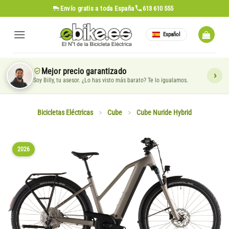
Saltar
Envío gratis
a toda España
613 610 555
al
contenido
Español
Mejor precio garantizado
Soy Billy, tu asesor. ¿Lo has visto más barato? Te lo igualamos.
Bicicletas Eléctricas
>
Cube
>
Cube Nuride Hybrid
2026