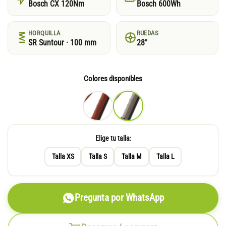
Bosch CX 120Nm
Bosch 600Wh
HORQUILLA
RUEDAS
SR Suntour · 100 mm
28"
Colores disponibles
Elige tu talla:
Talla XS
Talla S
Talla M
Talla L
Pregunta por WhatsApp