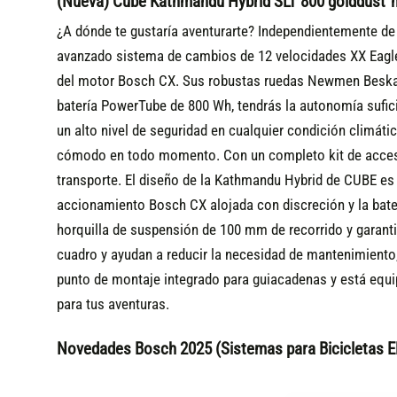
(Nueva) Cube Kathmandu Hybrid SLT 800 golddust´n
¿A dónde te gustaría aventurarte? Independientemente de t
avanzado sistema de cambios de 12 velocidades XX Eagle 
del motor Bosch CX. Sus robustas ruedas Newmen Beskar 
batería PowerTube de 800 Wh, tendrás la autonomía sufici
un alto nivel de seguridad en cualquier condición climátic
cómodo en todo momento. Con un completo kit de accesori
transporte.
El diseño de la Kathmandu Hybrid de CUBE es el
accionamiento Bosch CX alojada con discreción y la bate
horquilla de suspensión de 100 mm de recorrido y garanti
cuadro y ayudan a reducir la necesidad de mantenimiento,
punto de montaje integrado para guiacadenas y está equip
para tus aventuras.
Novedades Bosch 2025 (Sistemas para Bicicletas El