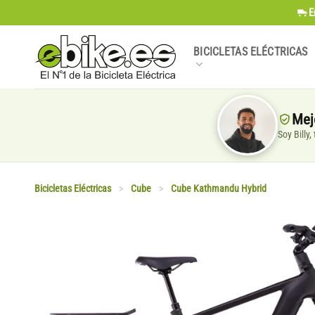
Saltar
E
al
contenido
BICICLETAS ELÉCTRICAS
Mej
Soy Billy
Bicicletas Eléctricas
>
Cube
>
Cube Kathmandu Hybrid