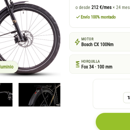
o desde
212 €/mes
× 24 me
Envío 100% montado
MOTOR
Bosch CX 100Nm
HORQUILLA
luminio
Fox 34 · 100 mm
T