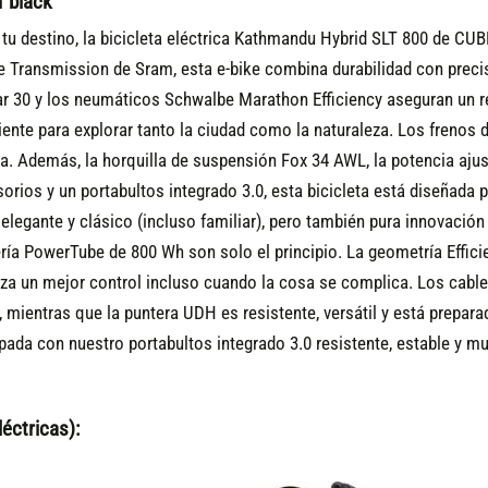
´black
u destino, la bicicleta eléctrica Kathmandu Hybrid SLT 800 de CUBE
Transmission de Sram, esta e-bike combina durabilidad con precisi
30 y los neumáticos Schwalbe Marathon Efficiency aseguran un ren
ente para explorar tanto la ciudad como la naturaleza. Los frenos
a. Además, la horquilla de suspensión Fox 34 AWL, la potencia ajustab
os y un portabultos integrado 3.0, esta bicicleta está diseñada p
egante y clásico (incluso familiar), pero también pura innovación y 
ría PowerTube de 800 Wh son solo el principio. La geometría Effici
za un mejor control incluso cuando la cosa se complica. Los cables
 mientras que la puntera UDH es resistente, versátil y está prepara
ada con nuestro portabultos integrado 3.0 resistente, estable y mu
éctricas):