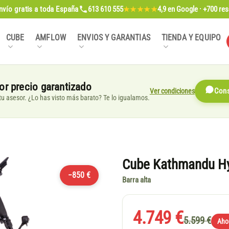
nvío gratis
a toda España
613 610 555
4,9
en Google · +700 re
★★★★★
CUBE
AMFLOW
ENVIOS Y GARANTIAS
TIENDA Y EQUIPO
or precio garantizado
Ver condiciones
Cons
, tu asesor. ¿Lo has visto más barato? Te lo igualamos.
Cube Kathmandu Hyb
−850 €
Barra alta
4.749 €
5.599 €
Aho