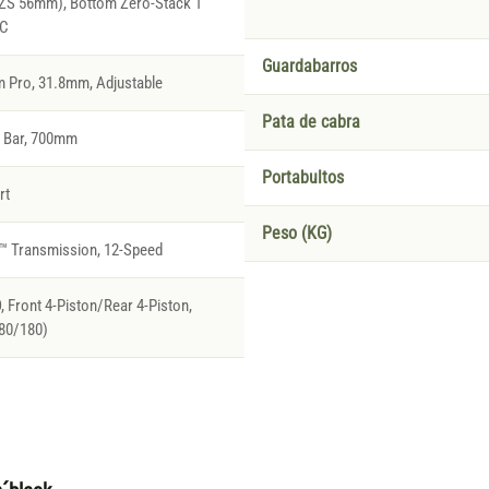
(ZS 56mm), Bottom Zero-Stack 1
IC
Guardabarros
 Pro, 31.8mm, Adjustable
Pata de cabra
l Bar, 700mm
Portabultos
rt
Peso (KG)
™ Transmission, 12-Speed
 Front 4-Piston/Rear 4-Piston,
180/180)