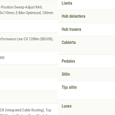
Llanta
2-Position Sweep-Adjust RAIL
15x110mm, E-Bike Optimized, 100mm
Hub delantera
Hub trasera
erformance Line CX 120Nm (BDU38),
Cubierta
800
Pedales
Sillin
Tija sillin
Luces
R (Integrated Cable Routing), Top