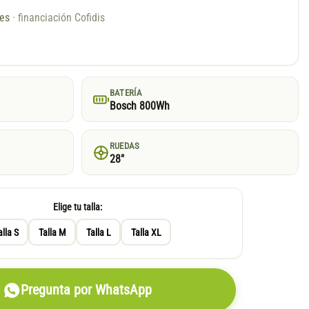
ses
· financiación Cofidis
BATERÍA
Bosch 800Wh
RUEDAS
28"
Elige tu talla:
alla S
Talla M
Talla L
Talla XL
Pregunta por WhatsApp