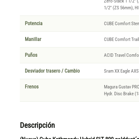
Zero-Stack 1 1/2" 
1/2" (ZS 56mm), H
Potencia
CUBE Comfort Stem
Manillar
CUBE Comfort Trai
Puños
ACID Travel Comfo
Desviador trasero / Cambio
Sram XX Eagle AXS
Frenos
Magura Gustav PRO,
Hydr. Disc Brake (
Descripción