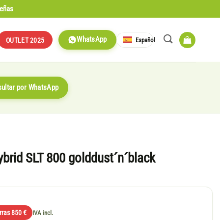
señas
WhatsApp
Español
OUTLET 2025
ultar por WhatsApp
rid SLT 800 golddust´n´black
rras 850 €
IVA incl.