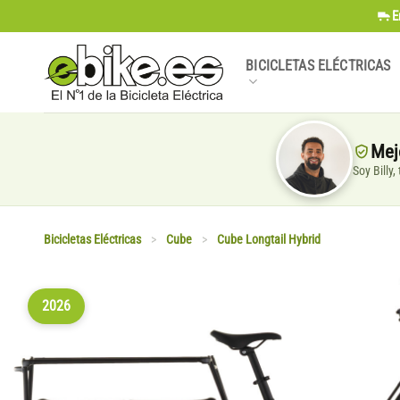
Saltar
E
al
contenido
BICICLETAS ELÉCTRICAS
Mej
Soy Billy
Bicicletas Eléctricas
>
Cube
>
Cube Longtail Hybrid
2026