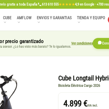
nvío gratis
a toda España
613 610 555
4,9
en Google · +700 re
★★★★★
CUBE
AMFLOW
ENVIOS Y GARANTIAS
TIENDA Y EQUIPO
or precio garantizado
Ver condiciones
Cons
, tu asesor. ¿Lo has visto más barato? Te lo igualamos.
Cube Longtail Hybr
Bicicleta Eléctrica Cargo 2026
4.899 €
IVA incl.