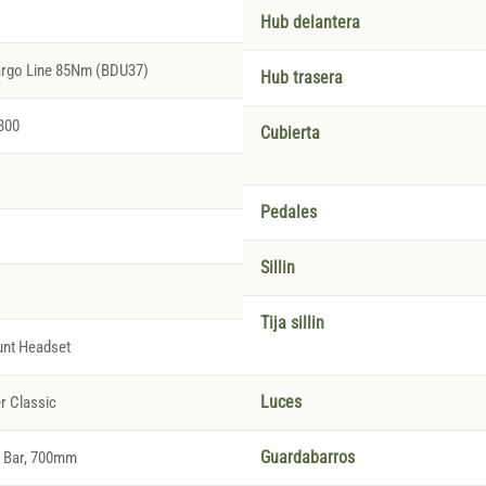
Hub delantera
argo Line 85Nm (BDU37)
Hub trasera
800
Cubierta
Pedales
Sillin
Tija sillin
nt Headset
r Classic
Luces
l Bar, 700mm
Guardabarros