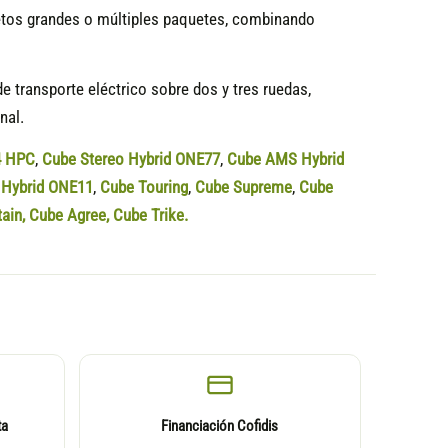
jetos grandes o múltiples paquetes, combinando
e transporte eléctrico sobre dos y tres ruedas,
nal.
4 HPC
,
Cube Stereo Hybrid ONE77
,
Cube AMS Hybrid
Hybrid ONE11
,
Cube Touring
,
Cube Supreme
,
Cube
tain
,
Cube Agree
,
Cube Trike.
ta
Financiación Cofidis