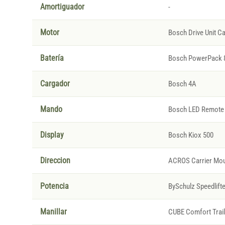
Amortiguador
-
Motor
Bosch Drive Unit C
Batería
Bosch PowerPack 
Cargador
Bosch 4A
Mando
Bosch LED Remote
Display
Bosch Kiox 500
Direccion
ACROS Carrier Mou
Potencia
BySchulz Speedlifte
Manillar
CUBE Comfort Trai