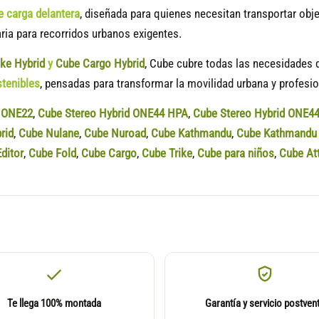
e carga delantera
, diseñada para quienes necesitan transportar ob
aria para recorridos urbanos exigentes.
ike Hybrid
y
Cube Cargo Hybrid
, Cube cubre todas las necesidades d
stenibles
, pensadas para transformar la movilidad urbana y profesio
d ONE22
,
Cube Stereo Hybrid ONE44 HPA
,
Cube Stereo Hybrid ONE4
rid
,
Cube Nulane
,
Cube Nuroad
,
Cube Kathmandu
,
Cube Kathmandu 
ditor
,
Cube Fold
,
Cube Cargo
,
Cube Trike
,
Cube para niños
,
Cube At
Te llega 100% montada
Garantía y servicio postven