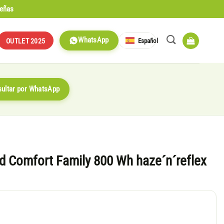
señas
WhatsApp
Español
OUTLET 2025
ultar por WhatsApp
id Comfort Family 800 Wh haze´n´reflex