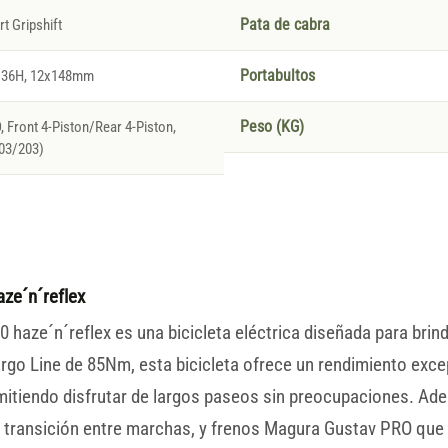
t Gripshift
Pata de cabra
, 36H, 12x148mm
Portabultos
 Front 4-Piston/Rear 4-Piston,
Peso (KG)
203/203)
aze´n´reflex
 haze´n´reflex es una bicicleta eléctrica diseñada para brin
go Line de 85Nm, esta bicicleta ofrece un rendimiento excep
itiendo disfrutar de largos paseos sin preocupaciones. Ad
la transición entre marchas, y frenos Magura Gustav PRO que