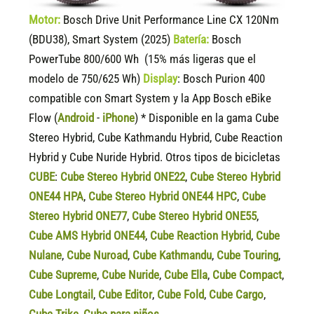
Motor:
Bosch Drive Unit Performance Line CX 120Nm
(BDU38), Smart System (2025)
Batería:
Bosch
PowerTube 800/600 Wh (15% más ligeras que el
modelo de 750/625 Wh)
Display
:
Bosch Purion 400
compatible
con Smart System y la App Bosch eBike
Flow (
Android
-
iPhone
) * Disponible en la gama Cube
Stereo Hybrid, Cube Kathmandu Hybrid, Cube Reaction
Hybrid y Cube Nuride Hybrid. Otros tipos de bicicletas
CUBE
:
Cube Stereo Hybrid ONE22
,
Cube Stereo Hybrid
ONE44 HPA
,
Cube Stereo Hybrid ONE44 HPC
,
Cube
Stereo Hybrid ONE77
,
Cube Stereo Hybrid ONE55
,
Cube AMS Hybrid ONE44
,
Cube Reaction Hybrid
,
Cube
Nulane
,
Cube Nuroad
,
Cube Kathmandu
,
Cube Touring
,
Cube Supreme
,
Cube Nuride
,
Cube Ella
,
Cube Compact
,
Cube Longtail
,
Cube Editor
,
Cube Fold
,
Cube Cargo
,