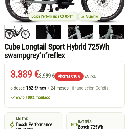
Bosch Performance CX 85Nm ·
Aluminio
Cube Longtail Sport Hybrid 725Wh
swampgrey´n´reflex
3.389 €
3.999 €
Ahorras 610 €
IVA incl.
o desde
152 €/mes
× 24 meses
· financiación Cofidis
Envío 100% montado
MOTOR
BATERÍA
Bosch Performance
Bosch 725Wh