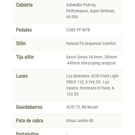
Cubierta
Schwalbe Pick-Up,
Performance, Super Defense,
65-559
Pedales
CUBE PP MTB
Sillin
Natural Fit Sequence Comfort
Tija sillin
Satori Sorata 34,9mm, 280mm
-440mm telescoping seatpost
Luces
Luz delantera: ACID Front Light
PRO-E 110, 5-16V, DC. Luz
trasera: Herrmans H-Trace, 6-
12V, DC
Guardabarros
ACID 75, BB-Mount
Pata de cabra
Ursus Jumbo 80
Portabultos
-