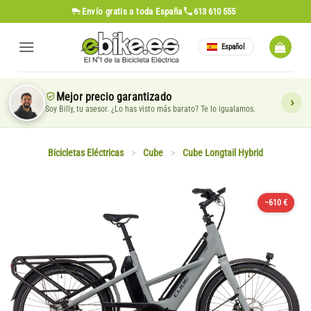
Saltar
Envío gratis
a toda España
613 610 555
al
contenido
Español
Mejor precio garantizado
Soy Billy, tu asesor. ¿Lo has visto más barato? Te lo igualamos.
Bicicletas Eléctricas
>
Cube
>
Cube Longtail Hybrid
−610 €