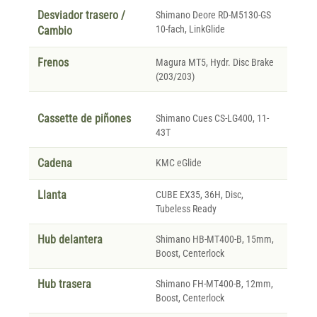
Desviador trasero /
Shimano Deore RD-M5130-GS
10-fach, LinkGlide
Cambio
Frenos
Magura MT5, Hydr. Disc Brake
(203/203)
Cassette de piñones
Shimano Cues CS-LG400, 11-
43T
Cadena
KMC eGlide
Llanta
CUBE EX35, 36H, Disc,
Tubeless Ready
Hub delantera
Shimano HB-MT400-B, 15mm,
Boost, Centerlock
Hub trasera
Shimano FH-MT400-B, 12mm,
Boost, Centerlock