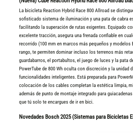
(Nueva) Cube Reaction Hybrid Race 800 Allroad bla
La bicicleta Reaction Hybrid Race 800 Allroad se distingu
sofisticado sistema de iluminación y una pata de cabra e
facilitando la superación de rutas exigentes. Equipado 
excelente tracción, asegura una frenada confiable en cua
recorrido (100 mm en marcos más pequeños y modelos Eas
rango, te permiten dominar incluso los terrenos más reta
guardabarros, el portabultos, el juego de luces y la pata 
PowerTube de 800 Wh oculta con discreción y la unidad d
funcionalidades inteligentes. Está preparada para PowerMor
colocación de los cables completan la estética limpia, 
además de punto de montaje integrado para guiacadenas y,
que tú solo te encargues de ir en bici.
Novedades Bosch 2025 (Sistemas para Bicicletas El