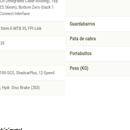
R (Integrated Cable Routing), Top
(ZS 56mm), Bottom Zero-Stack 1
Connect Interface
Guardabarros
Stem E-MTB 35, FPI-Link
Pata de cabra
 35
Portabultos
Peso (KG)
00-SGS, ShadowPlus, 12-Speed
Hydr. Disc Brake (203)