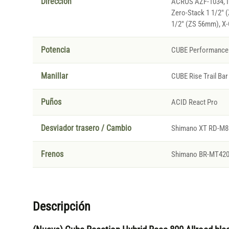
Direccion
ACROS AZF-1034, IC
Zero-Stack 1 1/2" 
1/2" (ZS 56mm), X-
Potencia
CUBE Performance 
Manillar
CUBE Rise Trail Bar
Puños
ACID React Pro
Desviador trasero / Cambio
Shimano XT RD-M81
Frenos
Shimano BR-MT420, 
Descripción