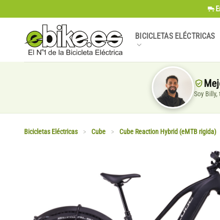
Saltar
E
al
contenido
BICICLETAS ELÉCTRICAS
Mej
Soy Billy
Bicicletas Eléctricas
>
Cube
>
Cube Reaction Hybrid (eMTB rigida)