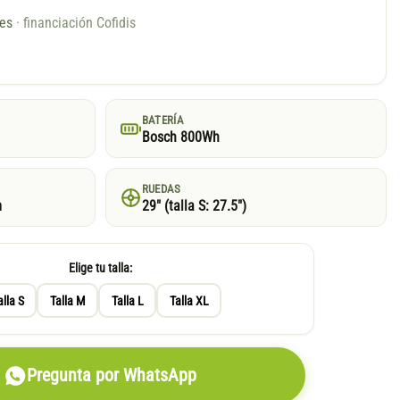
ses
· financiación Cofidis
BATERÍA
Bosch 800Wh
RUEDAS
m
29″ (talla S: 27.5″)
Elige tu talla:
alla S
Talla M
Talla L
Talla XL
Pregunta por WhatsApp