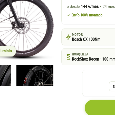
o desde
144 €/mes
× 24 me
Envío 100% montado
MOTOR
Bosch CX 100Nm
luminio
HORQUILLA
RockShox Recon · 100 m
T