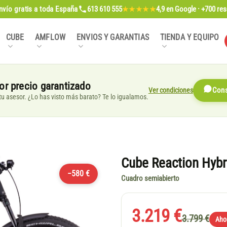
nvío gratis
a toda España
613 610 555
4,9
en Google · +700 re
★★★★★
CUBE
AMFLOW
ENVIOS Y GARANTIAS
TIENDA Y EQUIPO
or precio garantizado
Ver condiciones
Cons
, tu asesor. ¿Lo has visto más barato? Te lo igualamos.
Cube Reaction Hybr
−580 €
Cuadro semiabierto
3.219 €
3.799 €
Aho