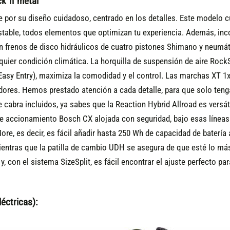
ck´n´metal
e por su diseño cuidadoso, centrado en los detalles. Este modelo c
stable, todos elementos que optimizan tu experiencia. Además, inco
con frenos de disco hidráulicos de cuatro pistones Shimano y neum
lquier condición climática. La horquilla de suspensión de aire Rock
y Entry), maximiza la comodidad y el control. Las marchas XT 1x1
dores. Hemos prestado atención a cada detalle, para que solo tenga
de cabra incluidos, ya sabes que la Reaction Hybrid Allroad es versát
e accionamiento Bosch CX alojada con seguridad, bajo esas líneas 
e, es decir, es fácil añadir hasta 250 Wh de capacidad de batería adi
mientras que la patilla de cambio UDH se asegura de que esté lo má
 con el sistema SizeSplit, es fácil encontrar el ajuste perfecto pa
éctricas):