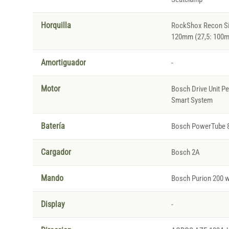
Horquilla
RockShox Recon Sil
120mm (27,5: 100
Amortiguador
-
Motor
Bosch Drive Unit P
Smart System
Batería
Bosch PowerTube 
Cargador
Bosch 2A
Mando
Bosch Purion 200 w
Display
-