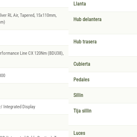
Llanta
ver RL Air, Tapered, 15x110mm,
Hub delantera
mm)
Hub trasera
erformance Line CX 120Nm (BDU38),
Cubierta
800
Pedales
Sillin
/ Integrated Display
Tija sillin
Luces