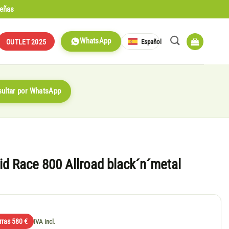
señas
WhatsApp
Español
OUTLET 2025
ultar por WhatsApp
id Race 800 Allroad black´n´metal
rras 580 €
IVA incl.