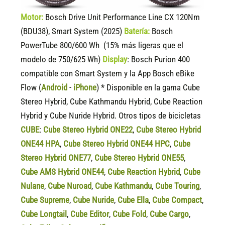
Motor:
Bosch Drive Unit Performance Line CX 120Nm
(BDU38), Smart System (2025)
Batería:
Bosch
PowerTube 800/600 Wh (15% más ligeras que el
modelo de 750/625 Wh)
Display
:
Bosch Purion 400
compatible
con Smart System y la App Bosch eBike
Flow (
Android
-
iPhone
) * Disponible en la gama Cube
Stereo Hybrid, Cube Kathmandu Hybrid, Cube Reaction
Hybrid y Cube Nuride Hybrid. Otros tipos de bicicletas
CUBE
:
Cube Stereo Hybrid ONE22
,
Cube Stereo Hybrid
ONE44 HPA
,
Cube Stereo Hybrid ONE44 HPC
,
Cube
Stereo Hybrid ONE77
,
Cube Stereo Hybrid ONE55
,
Cube AMS Hybrid ONE44
,
Cube Reaction Hybrid
,
Cube
Nulane
,
Cube Nuroad
,
Cube Kathmandu
,
Cube Touring
,
Cube Supreme
,
Cube Nuride
,
Cube Ella
,
Cube Compact
,
Cube Longtail
,
Cube Editor
,
Cube Fold
,
Cube Cargo
,