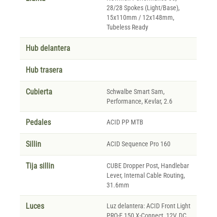
28/28 Spokes (Light/Base),
15x110mm / 12x148mm,
Tubeless Ready
Hub delantera
Hub trasera
Cubierta
Schwalbe Smart Sam,
Performance, Kevlar, 2.6
Pedales
ACID PP MTB
Sillin
ACID Sequence Pro 160
Tija sillin
CUBE Dropper Post, Handlebar
Lever, Internal Cable Routing,
31.6mm
Luces
Luz delantera: ACID Front Light
PRO-E 150 X-Connect, 12V, DC.