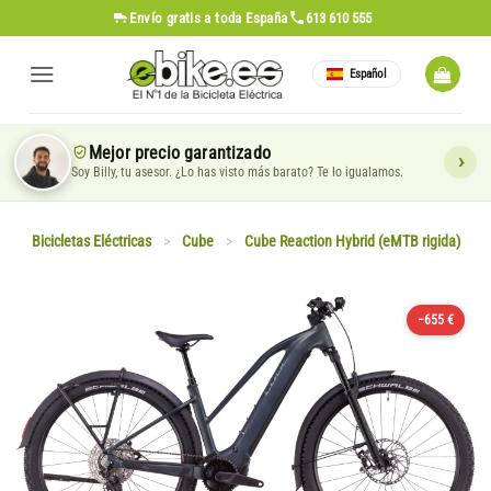
Saltar
Envío gratis
a toda España
613 610 555
al
contenido
Español
Mejor precio garantizado
Soy Billy, tu asesor. ¿Lo has visto más barato? Te lo igualamos.
Bicicletas Eléctricas
>
Cube
>
Cube Reaction Hybrid (eMTB rigida)
−655 €