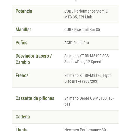
Potencia
CUBE Performance Stem E-
MTB 35, FPI-Link
Manillar
CUBE Rise Trail Bar 35
Puños
ACID React Pro
Desviador trasero /
Shimano XT RD-M8100-SGS,
ShadowPlus, 12-Speed
Cambio
Frenos
Shimano XT BR-M8120, Hydr.
Disc Brake (203/203)
Cassette de piñones
Shimano Deore CS-M6100, 10-
51T
Cadena
Llanta
Newmen Performance 30,