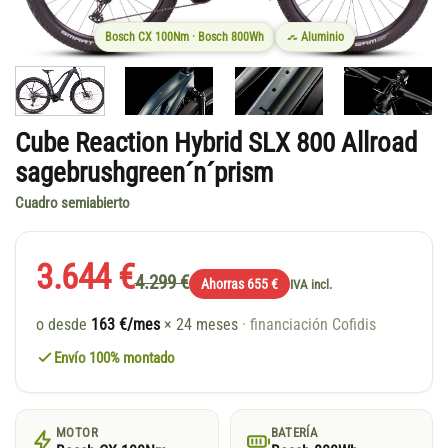
Bosch CX 100Nm · Bosch 800Wh
Aluminio
Cube Reaction Hybrid SLX 800 Allroad
sagebrushgreen´n´prism
Cuadro semiabierto
3.644 €
4.299 €
Ahorras 655 €
IVA incl.
o desde
163 €/mes
× 24 meses
· financiación Cofidis
Envío 100% montado
MOTOR
BATERÍA