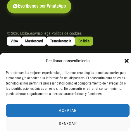
Escríbenos por WhatsApp
© 2026 Ebike.es
Aviso legal
Política de cookies
VISA
Mastercard
Transferencia
Cofidis
* Financiación instantánea con Cofidis hasta 6.000 € sin intereses.
Gestionar consentimiento
Gasto de apertura: 4% hasta 18 meses y 7% a 24 meses. Consulta
todos
los detalles
por WhatsApp.
Para ofrecer las mejores experiencias, utilizamos tecnologías como las cookies para
almacenar y/o acceder a la información del dispositivo. El consentimiento de estas
* Los modelos con entrega inmediata se envían 24 h laborables tras el
tecnologías nos permitirá procesar datos como el comportamiento de navegación o
pago; los de bajo pedido se confirman con un asesor. Si no fuera posible
las identificaciones únicas en este sitio. No consentir o retirar el consentimiento,
servir el producto, se devuelve el importe sin coste. La información de
puede afectar negativamente a ciertas características y funciones.
componentes es orientativa; los fabricantes pueden sustituir elementos
por otros equivalentes o superiores.
ACEPTAR
DENEGAR