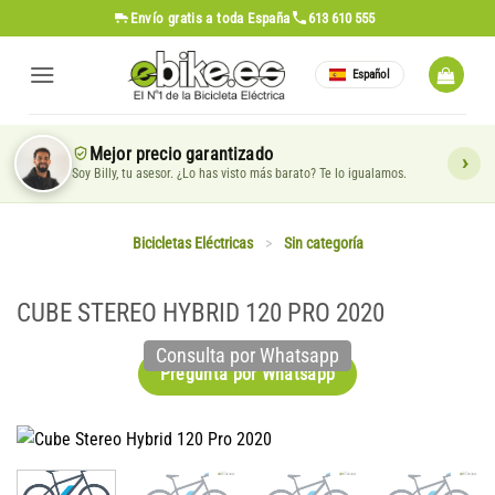
Saltar
Envío gratis
a toda España
613 610 555
al
contenido
Español
Mejor precio garantizado
Soy Billy, tu asesor. ¿Lo has visto más barato? Te lo igualamos.
Bicicletas Eléctricas
>
Sin categoría
CUBE STEREO HYBRID 120 PRO 2020
Consulta por Whatsapp
Pregunta por Whatsapp