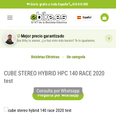
Saltar
Envío gratis
a toda España
613 610 555
al
contenido
Español
Mejor precio garantizado
Soy Billy, tu asesor. ¿Lo has visto más barato? Te lo igualamos.
Bicicletas Eléctricas
>
Sin categoría
CUBE STEREO HYBRID HPC 140 RACE 2020
test
Consulta por Whatsapp
Pregunta por Whatsapp