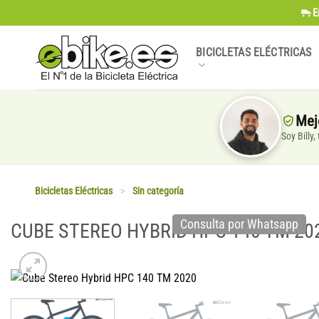
Saltar
E
al
contenido
BICICLETAS ELÉCTRICAS
Mej
Soy Billy
Bicicletas Eléctricas
>
Sin categoría
Consulta por Whatsapp
CUBE STEREO HYBRID HPC 140 TM 20