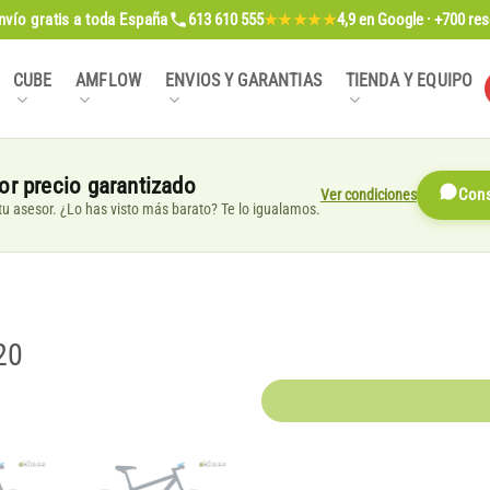
nvío gratis
a toda España
613 610 555
4,9
en Google · +700 re
★★★★★
CUBE
AMFLOW
ENVIOS Y GARANTIAS
TIENDA Y EQUIPO
or precio garantizado
Ver condiciones
Cons
, tu asesor. ¿Lo has visto más barato? Te lo igualamos.
20