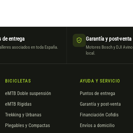
 de entrega
Garantía y post-venta
alleres asociados en toda España.
Motores Bosch y DJI Avinox
local.
BICICLETAS
AYUDA Y SERVICIO
eMTB Doble suspensión
Puntos de entrega
eMTB Rígidas
Garantía y post-venta
Trekking y Urbanas
Financiación Cofidis
Plegables y Compactas
Envíos a domicilio