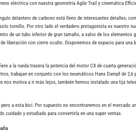
eno eléctrica con nuestra geometría Agile Trail y cinemática Efficie
iángulo delantero de carbono está lleno de interesantes detalles, co
 solo tornillo. Por otro lado el verdadero protagonista es nuestro 
ntro de un tubo inferior de gran tamaño, a salvo de los elementos 
ón de liberación con cierre oculto. Disponemos de espacio para una 
ere a la rueda trasera la potencia del motor CX de cuarta generaci
ros, trabajan en conjunto con los neumáticos Hans Dampf de 2,6 pu
 nos motiva a ir más lejos, también hemos instalado una tija teles
 pero a esta bici. Por supuesto no encontraremos en el mercado 
o cuidado y estudiado para convertirla en una super ventas.
paña