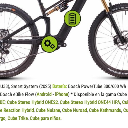
U38), Smart System (2025)
Batería:
Bosch PowerTube 800/600 Wh (
Bosch eBike Flow (
Android
-
iPhone
) * Disponible en la gama Cube
BE
:
Cube Stereo Hybrid ONE22
,
Cube Stereo Hybrid ONE44 HPA
,
Cu
e Reaction Hybrid
,
Cube Nulane
,
Cube Nuroad
,
Cube Kathmandu
,
Cu
rgo
,
Cube Trike
,
Cube para niños
.