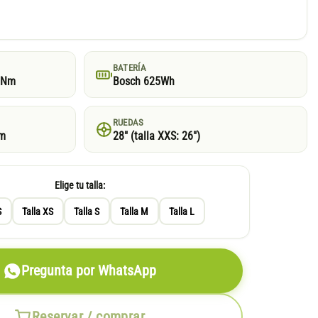
BATERÍA
5Nm
Bosch 625Wh
RUEDAS
mm
28″ (talla XXS: 26″)
Elige tu talla:
S
Talla XS
Talla S
Talla M
Talla L
Pregunta por WhatsApp
Reservar / comprar