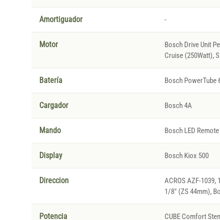
Amortiguador
-
Motor
Bosch Drive Unit P
Cruise (250Watt), 
Batería
Bosch PowerTube 
Cargador
Bosch 4A
Mando
Bosch LED Remote
Display
Bosch Kiox 500
Direccion
ACROS AZF-1039, 1 
1/8" (ZS 44mm), B
Potencia
CUBE Comfort Stem