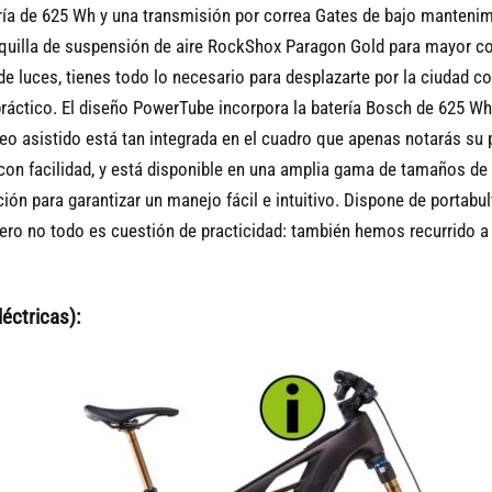
ía de 625 Wh y una transmisión por correa Gates de bajo mantenimie
rquilla de suspensión de aire RockShox Paragon Gold para mayor co
e luces, tienes todo lo necesario para desplazarte por la ciudad co
práctico. El diseño PowerTube incorpora la batería Bosch de 625 Wh
o asistido está tan integrada en el cuadro que apenas notarás su 
i con facilidad, y está disponible en una amplia gama de tamaños 
cción para garantizar un manejo fácil e intuitivo. Dispone de portab
o no todo es cuestión de practicidad: también hemos recurrido a l
éctricas):