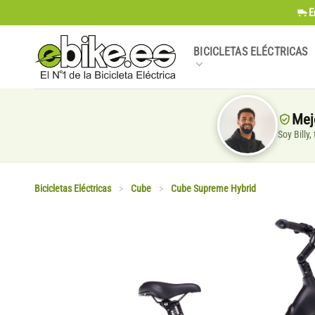
Saltar
E
al
contenido
BICICLETAS ELÉCTRICAS
Mej
Soy Billy
Bicicletas Eléctricas
>
Cube
>
Cube Supreme Hybrid