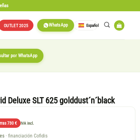
señas
WhatsApp
Español
OUTLET 2025
ultar por WhatsApp
d Deluxe SLT 625 golddust´n´black
rras 730 €
IVA incl.
ses
· financiación Cofidis