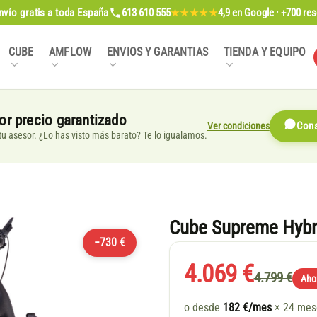
nvío gratis
a toda España
613 610 555
4,9
en Google · +700 re
★★★★★
CUBE
AMFLOW
ENVIOS Y GARANTIAS
TIENDA Y EQUIPO
or precio garantizado
Ver condiciones
Cons
, tu asesor. ¿Lo has visto más barato? Te lo igualamos.
Cube Supreme Hybri
−730 €
4.069 €
4.799 €
Aho
o desde
182 €/mes
× 24 me