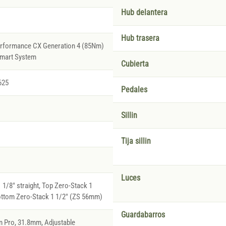
Hub delantera
Hub trasera
erformance CX Generation 4 (85Nm)
Smart System
Cubierta
625
Pedales
Sillin
Tija sillin
Luces
1/8" straight, Top Zero-Stack 1
ottom Zero-Stack 1 1/2" (ZS 56mm)
Guardabarros
 Pro, 31.8mm, Adjustable